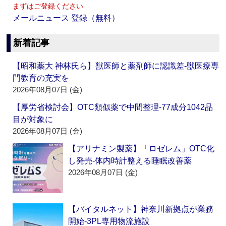
まずはご登録ください
メールニュース 登録（無料）
新着記事
【昭和薬大 神林氏ら】獣医師と薬剤師に認識差‐獣医療専
門教育の充実を
2026年08月07日 (金)
【厚労省検討会】OTC類似薬で中間整理‐77成分1042品
目が対象に
2026年08月07日 (金)
【アリナミン製薬】「ロゼレム」OTC化
し発売‐体内時計整える睡眠改善薬
2026年08月07日 (金)
【バイタルネット】神奈川新拠点が業務
開始‐3PL専用物流施設