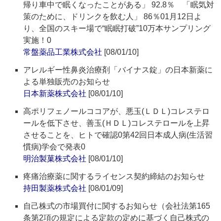
帰り車中で眠くなったことがある」 92.8％ 「眠気対
策のために、ドリンクを飲む人」 86％01月12日よ
り、全国のスキー場で“眠眠打破”10万本サンプリング
実施！0
常盤薬品工業株式会社
[08/01/10]
アレルギー性鼻炎治療剤「バイナス錠」の日本新薬に
よる単独販売のお知らせ
日本新薬株式会社
[08/01/10]
高ポリフェノールココアが、悪玉(ＬＤＬ)コレステロ
ールを低下させ、善玉(ＨＤＬ)コレステロールを上昇
させることを、ヒトで確認0第42回日本成人病(生活習
慣病)学会で発表0
明治製菓株式会社
[08/01/10]
疼痛治療薬に関するライセンス契約締結のお知らせ
持田製薬株式会社
[08/01/09]
自己株式の市場買付に関するお知らせ（会社法第165
条第2項の規定による定款の定めに基づく自己株式の