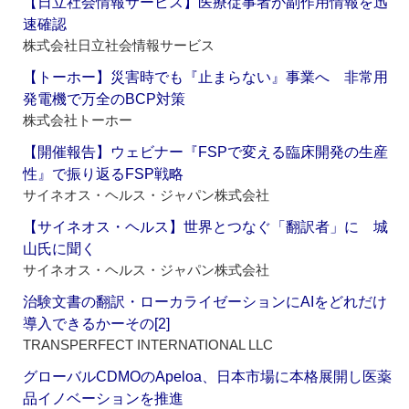
【日立社会情報サービス】医療従事者が副作用情報を迅
速確認
株式会社日立社会情報サービス
【トーホー】災害時でも『止まらない』事業へ 非常用
発電機で万全のBCP対策
株式会社トーホー
【開催報告】ウェビナー『FSPで変える臨床開発の生産
性』で振り返るFSP戦略
サイネオス・ヘルス・ジャパン株式会社
【サイネオス・ヘルス】世界とつなぐ「翻訳者」に 城
山氏に聞く
サイネオス・ヘルス・ジャパン株式会社
治験文書の翻訳・ローカライゼーションにAIをどれだけ
導入できるかーその[2]
TRANSPERFECT INTERNATIONAL LLC
グローバルCDMOのApeloa、日本市場に本格展開し医薬
品イノベーションを推進