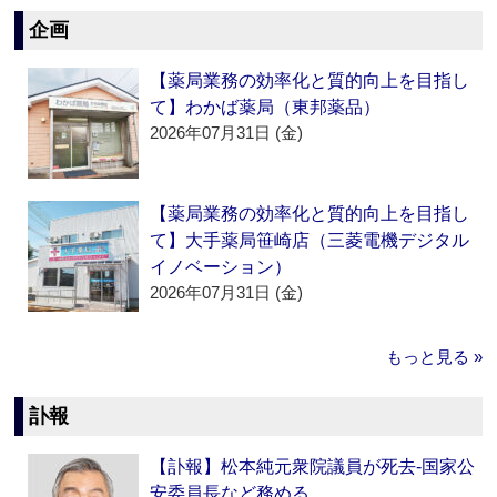
企画
【薬局業務の効率化と質的向上を目指し
て】わかば薬局（東邦薬品）
2026年07月31日 (金)
【薬局業務の効率化と質的向上を目指し
て】大手薬局笹崎店（三菱電機デジタル
イノベーション）
2026年07月31日 (金)
もっと見る »
訃報
【訃報】松本純元衆院議員が死去‐国家公
安委員長など務める