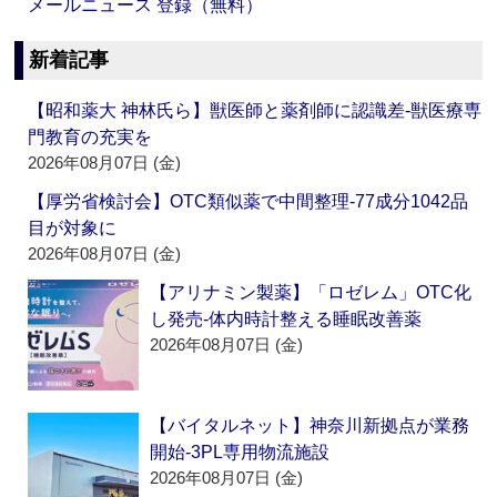
メールニュース 登録（無料）
新着記事
【昭和薬大 神林氏ら】獣医師と薬剤師に認識差‐獣医療専
門教育の充実を
2026年08月07日 (金)
【厚労省検討会】OTC類似薬で中間整理‐77成分1042品
目が対象に
2026年08月07日 (金)
【アリナミン製薬】「ロゼレム」OTC化
し発売‐体内時計整える睡眠改善薬
2026年08月07日 (金)
【バイタルネット】神奈川新拠点が業務
開始‐3PL専用物流施設
2026年08月07日 (金)