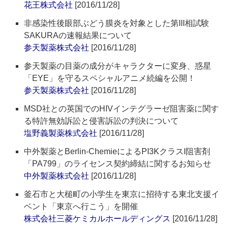
花王株式会社
[2016/11/28]
非感染性後眼部ぶどう膜炎を対象とした第III相試験
SAKURAの速報結果について
参天製薬株式会社
[2016/11/28]
参天製薬の目薬の成分がキャラクターに変身、惑星
「EYE」を守るスペシャルアニメ続編を公開！
参天製薬株式会社
[2016/11/28]
MSD社との英国でのHIVインテグラーゼ阻害薬に関す
る特許無効訴訟と侵害訴訟の判決について
塩野義製薬株式会社
[2016/11/28]
中外製薬とBerlin-ChemieによるPI3KクラスI阻害剤
「PA799」のライセンス契約締結に関するお知らせ
中外製薬株式会社
[2016/11/28]
釜石市と大槌町の小学生を東京に招待する東北支援イ
ベント「東京へ行こう」を開催
株式会社三菱ケミカルホールディングス
[2016/11/28]