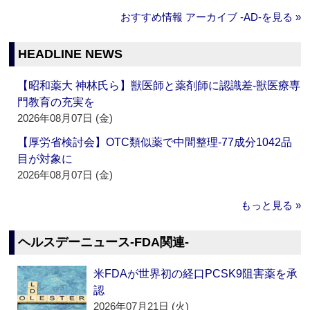
おすすめ情報 アーカイブ ‐AD‐を見る »
HEADLINE NEWS
【昭和薬大 神林氏ら】獣医師と薬剤師に認識差‐獣医療専
門教育の充実を
2026年08月07日 (金)
【厚労省検討会】OTC類似薬で中間整理‐77成分1042品
目が対象に
2026年08月07日 (金)
もっと見る »
ヘルスデーニュース‐FDA関連‐
米FDAが世界初の経口PCSK9阻害薬を承
認
2026年07月21日 (火)