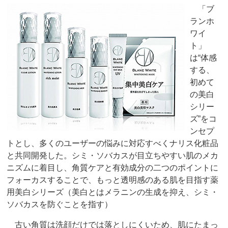
「ブ
ランホ
ワイ
ト」
は“体感
する、
初めて
の美白
シリー
ズ”をコ
ンセプ
トとし、多くのユーザーの悩みに対応すべくナリス化粧品
と共同開発した。シミ・ソバカスが目立ちやすい肌のメカ
ニズムに着目し、角質ケアと有効成分の二つのポイントに
フォーカスすることで、もっと透明感のある肌を目指す薬
用美白シリーズ（美白とはメラニンの生成を抑え、シミ・
ソバカスを防ぐことを指す）
古い角質は洗顔だけでは落としにくいため、肌にたまっ