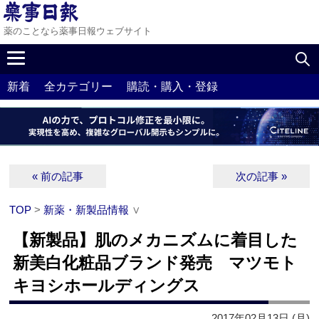
薬のことなら薬事日報ウェブサイト
新着
全カテゴリー
購読・購入・登録
« 前の記事
次の記事 »
TOP
>
新薬・新製品情報
∨
【新製品】肌のメカニズムに着目した
新美白化粧品ブランド発売 マツモト
キヨシホールディングス
2017年02月13日 (月)