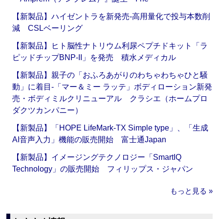
【新製品】ハイゼントラを新発売‐高用量化で投与本数削
減 CSLベーリング
【新製品】ヒト脳性ナトリウム利尿ペプチドキット「ラ
ピッドチップBNP-II」を発売 積水メディカル
【新製品】親子の「おふろあがりのわちゃわちゃひと騒
動」に着目‐「マー＆ミー ラッテ」ボディローション新発
売・ボディミルクリニューアル クラシエ（ホームプロ
ダクツカンパニー）
【新製品】「HOPE LifeMark-TX Simple type」、「生成
AI音声入力」機能の販売開始 富士通Japan
【新製品】イメージングテクノロジー「SmartIQ
Technology」の販売開始 フィリップス・ジャパン
もっと見る »