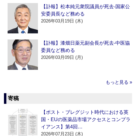
【訃報】松本純元衆院議員が死去‐国家公
安委員長など務める
2026年03月19日 (木)
【訃報】漆畑日薬元副会長が死去‐中医協
委員など務める
2026年03月09日 (月)
もっと見る »
寄稿
【ポスト・ブレグジット時代における英
国・EUの医薬品市場アクセスとコンプラ
イアンス】第4回…
2026年07月23日 (木)