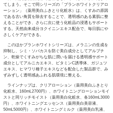
てしまう。そこで同シリーズの「ブランホワイトクリアロ
ーション」（薬用美白ふきとり化粧水）は、くすみの原因
である古い角質を除去することで、透明感のある素肌に整
えることができ、さらに次に使う化粧品の浸透もサポート
する。天然由来成分ヨクイニンエキス配合で、毎日肌にや
さしくケアができる。
このほかブランホワイトシリーズは、メラニンの生成を
抑制し、シミ・ソバカスを防ぐ美白成分としてアルブチ
ン、乾燥でくすみがちな肌に潤いを届ける透明感サポート
成分としてアルニカエキス、ビタミンC誘導体、ガジュツ
エキス、ヒマワリ種子エキスなどを配合した製品群で、み
ずみずしく透明感あふれる肌環境に整える。
ラインナップは、クリアローション（薬用美白ふきとり
化粧水、160mL2700円）、ホワイトニングローションモイ
ストと同リッチモイスト（薬用美白化粧水、各160mL3000
円）、ホワイトニングエッセンス（薬用美白美容液、
50mL5000円）、ホワイトニングミルク（薬用美白乳液、