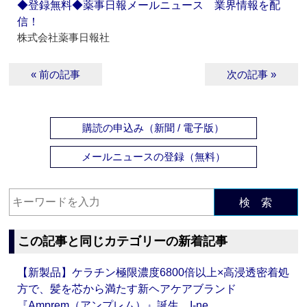
◆登録無料◆薬事日報メールニュース 業界情報を配
信！
株式会社薬事日報社
« 前の記事
次の記事 »
購読の申込み（新聞 / 電子版）
メールニュースの登録（無料）
検 索
この記事と同じカテゴリーの新着記事
【新製品】ケラチン極限濃度6800倍以上×高浸透密着処
方で、髪を芯から満たす新ヘアケアブランド
『Amprem（アンプレム）』誕生 I-ne