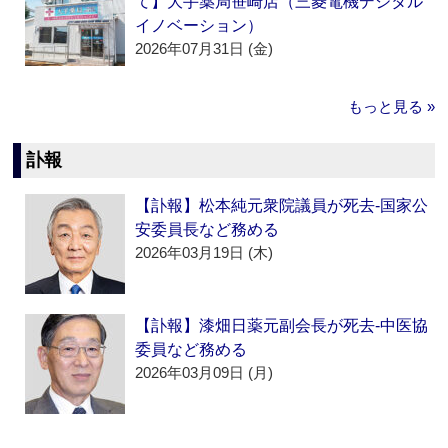
て】大手薬局笹崎店（三菱電機デジタル
イノベーション）
2026年07月31日 (金)
もっと見る »
訃報
【訃報】松本純元衆院議員が死去‐国家公
安委員長など務める
2026年03月19日 (木)
【訃報】漆畑日薬元副会長が死去‐中医協
委員など務める
2026年03月09日 (月)