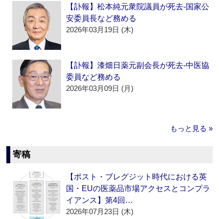
【訃報】松本純元衆院議員が死去‐国家公
安委員長など務める
2026年03月19日 (木)
【訃報】漆畑日薬元副会長が死去‐中医協
委員など務める
2026年03月09日 (月)
もっと見る »
寄稿
【ポスト・ブレグジット時代における英
国・EUの医薬品市場アクセスとコンプラ
イアンス】第4回…
2026年07月23日 (木)