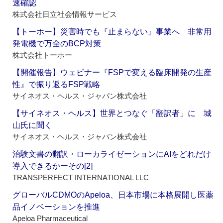
速確認
株式会社日立社会情報サービス
【トーホー】災害時でも『止まらない』事業へ 非常用
発電機で万全のBCP対策
株式会社トーホー
【開催報告】ウェビナー『FSPで変える臨床開発の生産
性』で振り返るFSP戦略
サイネオス・ヘルス・ジャパン株式会社
【サイネオス・ヘルス】世界とつなぐ「翻訳者」に 城
山氏に聞く
サイネオス・ヘルス・ジャパン株式会社
治験文書の翻訳・ローカライゼーションにAIをどれだけ
導入できるかーその[2]
TRANSPERFECT INTERNATIONAL LLC
グローバルCDMOのApeloa、日本市場に本格展開し医薬
品イノベーションを推進
Apeloa Pharmaceutical