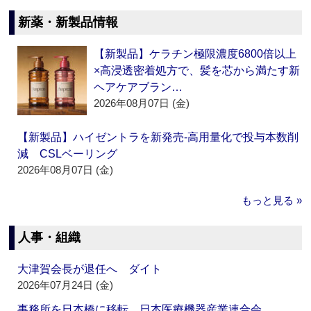
新薬・新製品情報
【新製品】ケラチン極限濃度6800倍以上
×高浸透密着処方で、髪を芯から満たす新
ヘアケアブラン…
2026年08月07日 (金)
【新製品】ハイゼントラを新発売‐高用量化で投与本数削
減 CSLベーリング
2026年08月07日 (金)
もっと見る »
人事・組織
大津賀会長が退任へ ダイト
2026年07月24日 (金)
事務所を日本橋に移転 日本医療機器産業連合会