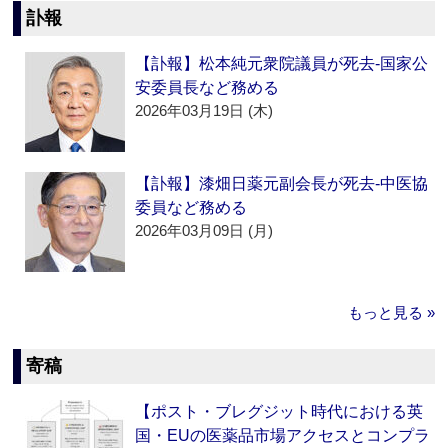
訃報
【訃報】松本純元衆院議員が死去‐国家公
安委員長など務める
2026年03月19日 (木)
【訃報】漆畑日薬元副会長が死去‐中医協
委員など務める
2026年03月09日 (月)
もっと見る »
寄稿
【ポスト・ブレグジット時代における英
国・EUの医薬品市場アクセスとコンプラ