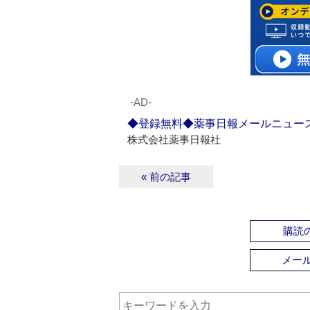
‐AD‐
◆登録無料◆薬事日報メールニュー
株式会社薬事日報社
« 前の記事
購読の
メー