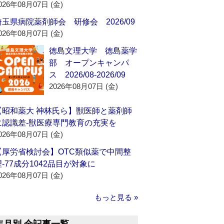
026年08月07日 (金)
埼玉県病院薬剤師会 研修会 2026/09
026年08月07日 (金)
徳島文理大学 徳島薬学
部 オープンキャンパ
ス 2026/08-2026/09
2026年08月07日 (金)
【昭和薬大 神林氏ら】獣医師と薬剤師
に認識差‐獣医療専門教育の充実を
026年08月07日 (金)
【厚労省検討会】OTC類似薬で中間整
理‐77成分1042品目が対象に
026年08月07日 (金)
もっと見る »