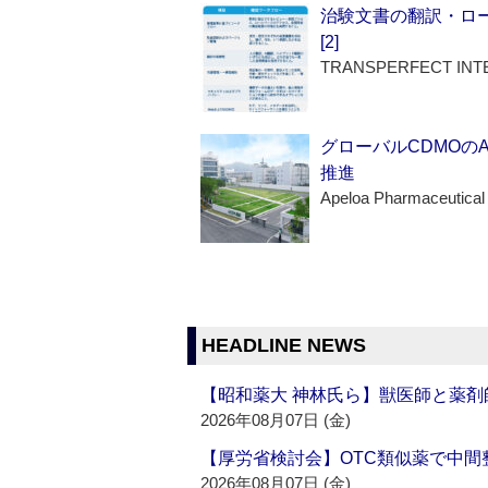
治験文書の翻訳・ロ
[2]
TRANSPERFECT INT
グローバルCDMOの
推進
Apeloa Pharmaceutical
HEADLINE NEWS
【昭和薬大 神林氏ら】獣医師と薬剤
2026年08月07日 (金)
【厚労省検討会】OTC類似薬で中間整
2026年08月07日 (金)