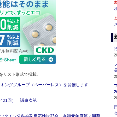
行
2
品
をリスト形式で掲載。
2
ワーキンググループ（ペーパーレス）を開催します
2
2
421回） 議事次第
会
・ワクチン分科会副反応検討部会、令和元年度第７回薬