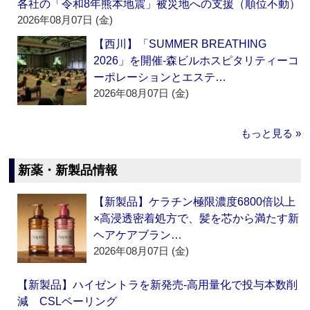
各社の「令和8年熊本地震」被災地への支援（順位不動）
2026年08月07日 (金)
【西川】「SUMMER BREATHING
2026」を開催‐森ビルホスピタリティーコ
ーポレーションとエステ…
2026年08月07日 (金)
もっと見る »
新薬・新製品情報
【新製品】ケラチン極限濃度6800倍以上
×高浸透密着処方で、髪を芯から満たす新
ヘアケアブラン…
2026年08月07日 (金)
【新製品】ハイゼントラを新発売‐高用量化で投与本数削
減 CSLベーリング