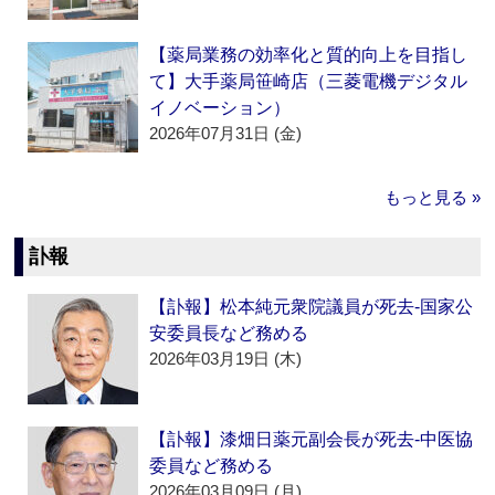
【薬局業務の効率化と質的向上を目指し
て】大手薬局笹崎店（三菱電機デジタル
イノベーション）
2026年07月31日 (金)
もっと見る »
訃報
【訃報】松本純元衆院議員が死去‐国家公
安委員長など務める
2026年03月19日 (木)
【訃報】漆畑日薬元副会長が死去‐中医協
委員など務める
2026年03月09日 (月)