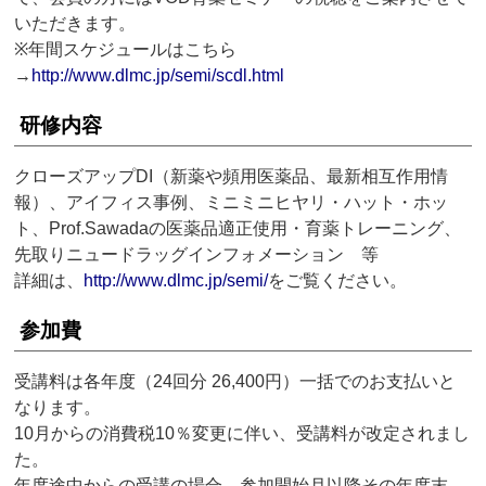
いただきます。
※年間スケジュールはこちら
→
http://www.dlmc.jp/semi/scdl.html
研修内容
クローズアップDI（新薬や頻用医薬品、最新相互作用情
報）、アイフィス事例、ミニミニヒヤリ・ハット・ホッ
ト、Prof.Sawadaの医薬品適正使用・育薬トレーニング、
先取りニュードラッグインフォメーション 等
詳細は、
http://www.dlmc.jp/semi/
をご覧ください。
参加費
受講料は各年度（24回分 26,400円）一括でのお支払いと
なります。
10月からの消費税10％変更に伴い、受講料が改定されまし
た。
年度途中からの受講の場合、参加開始月以降その年度末