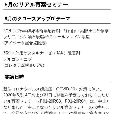
5月のリアル育薬セミナー
5月のクローズアップDIテーマ
5/14：α2作動薬/β遮断薬配合剤、緑内障・高眼圧症治療剤
ブリモニジン酒石酸塩/チモロールマレイン酸塩
(アイベータ配合点眼液)
5/21：外用ヤヌスキナーゼ（JAK）阻害剤
デルゴシチニブ
(コレクチム軟膏0.5％)
開講日時
新型コロナウイルス感染症（COVID-19）対策に伴い、
2020年5月14日および21日に開催を予定しておりましたリ
アル育薬セミナー（P01-20R03、P01-20R04）は、中止と
なりました。中止となったリアル育薬セミナーの代替とし
て、会員の方にはVOD育薬セミナーの視聴をご案内させて