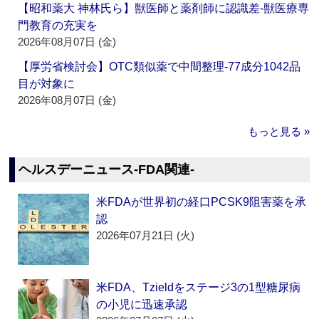
【昭和薬大 神林氏ら】獣医師と薬剤師に認識差‐獣医療専
門教育の充実を
2026年08月07日 (金)
【厚労省検討会】OTC類似薬で中間整理‐77成分1042品
目が対象に
2026年08月07日 (金)
もっと見る »
ヘルスデーニュース‐FDA関連‐
米FDAが世界初の経口PCSK9阻害薬を承
認
2026年07月21日 (火)
米FDA、Tzieldをステージ3の1型糖尿病
の小児に迅速承認