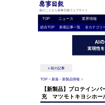
薬のことなら薬事日報ウェブサイト
TOP
ニュース
業界情報
総合TOP
新着記事一覧
全カテゴリ
« 前の記事
TOP
>
新薬・新製品情報
∨
【新製品】プロテインバー
充 マツモトキヨシホー