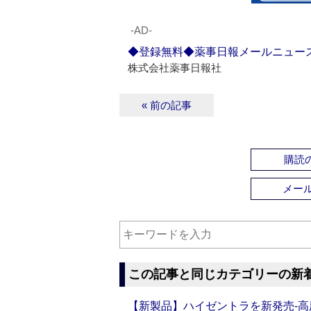
‐AD‐
◆登録無料◆薬事日報メールニュー
株式会社薬事日報社
« 前の記事
購読の
メー
この記事と同じカテゴリーの新
【新製品】ハイゼントラを新発売‐高