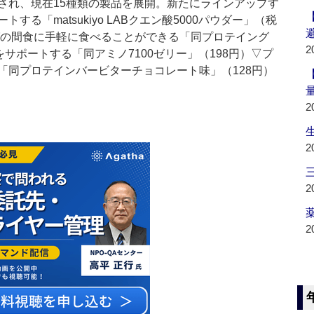
され、現在15種類の製品を展開。新たにラインアップす
る「matsukiyo LABクエン酸5000パウダー」（税
ングの間食に手軽に食べることができる「同プロテイング
2
サポートする「同アミノ7100ゼリー」（198円）▽プ
「同プロテインバービターチョコレート味」（128円）
2
2
2
薬
2