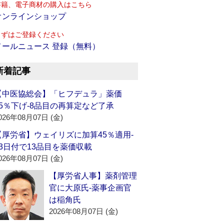
書籍、電子商材の購入はこちら
オンラインショップ
まずはご登録ください
メールニュース 登録（無料）
新着記事
【中医協総会】「ヒフデュラ」薬価
15％下げ‐8品目の再算定など了承
026年08月07日 (金)
【厚労省】ウェイリズに加算45％適用‐
13日付で13品目を薬価収載
026年08月07日 (金)
【厚労省人事】薬剤管理
官に大原氏‐薬事企画官
は稲角氏
2026年08月07日 (金)