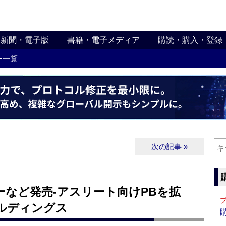
新聞・電子版
書籍・電子メディア
購読・購入・登録
ー一覧
次の記事 »
など発売‐アスリート向けPBを拡
ルディングス