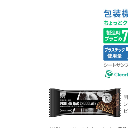
開
ン
ビ
「