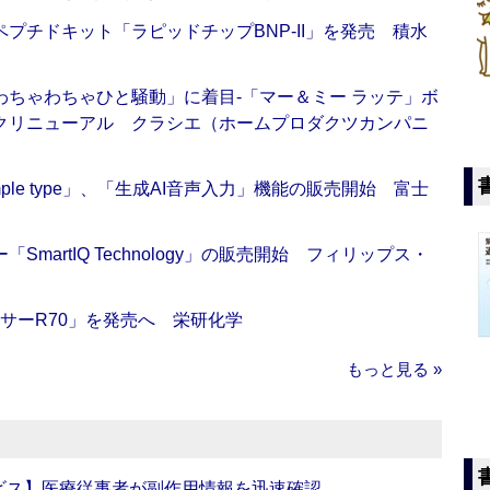
プチドキット「ラピッドチップBNP-II」を発売 積水
ちゃわちゃひと騒動」に着目‐「マー＆ミー ラッテ」ボ
クリニューアル クラシエ（ホームプロダクツカンパニ
 Simple type」、「生成AI音声入力」機能の販売開始 富士
artIQ Technology」の販売開始 フィリップス・
サーR70」を発売へ 栄研化学
もっと見る »
ビス】医療従事者が副作用情報を迅速確認