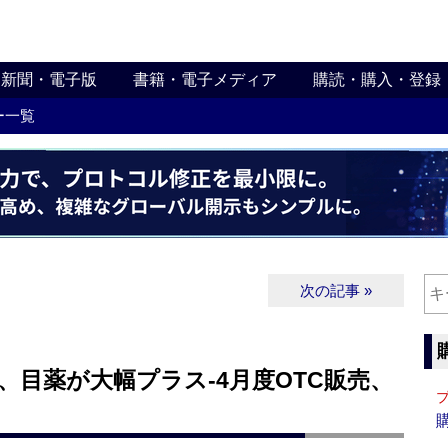
新聞・電子版
書籍・電子メディア
購読・購入・登録
ー一覧
次の記事 »
、目薬が大幅プラス‐4月度OTC販売、