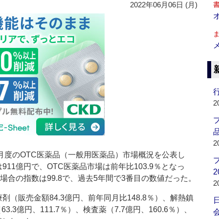
2022年06月06日 (月)
行
2
品
2
月度のOTC医薬品（一般用医薬品）市場概況を公表し
11億円で、OTC医薬品市場は前年比103.9％となっ
2
場合の指数は99.8で、過去5年間で3番目の数値だった。
2
（販売金額84.3億円、前年同月比148.8％）、解熱鎮
63.3億円、111.7％）、検査薬（7.7億円、160.6％）、
会