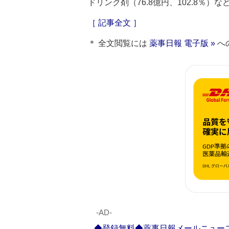
ドリンク剤（76.8億円、102.8％）
［ 記事全文 ］
＊ 全文閲覧には
薬事日報 電子版 »
へ
‐AD‐
◆登録無料◆薬事日報メールニュー