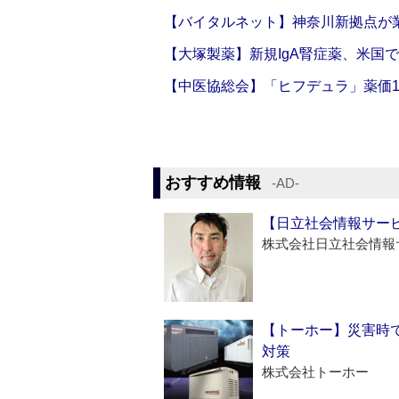
【バイタルネット】神奈川新拠点が業
【大塚製薬】新規IgA腎症薬、米国
【中医協総会】「ヒフデュラ」薬価1
おすすめ情報
‐AD‐
【日立社会情報サー
株式会社日立社会情報
【トーホー】災害時
対策
株式会社トーホー