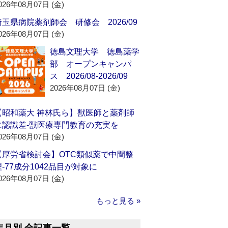
026年08月07日 (金)
埼玉県病院薬剤師会 研修会 2026/09
026年08月07日 (金)
徳島文理大学 徳島薬学
部 オープンキャンパ
ス 2026/08-2026/09
2026年08月07日 (金)
【昭和薬大 神林氏ら】獣医師と薬剤師
に認識差‐獣医療専門教育の充実を
026年08月07日 (金)
【厚労省検討会】OTC類似薬で中間整
理‐77成分1042品目が対象に
026年08月07日 (金)
もっと見る »