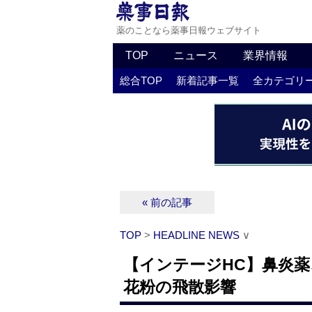
薬のことなら薬事日報ウェブサイト
TOP
ニュース
業界情報
総合TOP
新着記事一覧
全カテゴリ
« 前の記事
TOP
>
HEADLINE NEWS
∨
【インテージHC】鼻炎薬
花粉の飛散影響