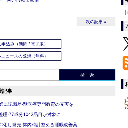
次の記事 »
申込み（新聞 / 電子版）
ルニュースの登録（無料）
検 索
着記事
師に認識差‐獣医療専門教育の充実を
理‐77成分1042品目が対象に
C化し発売‐体内時計整える睡眠改善薬