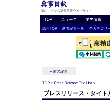
薬のことなら薬事日報ウェブサイト
TOP
ニュース
業界情報
総合TOP
新着記事一覧
全カテゴリ
« 前の記事
TOP
>
Press Release Title List
∨
プレスリリース・タイトルリス