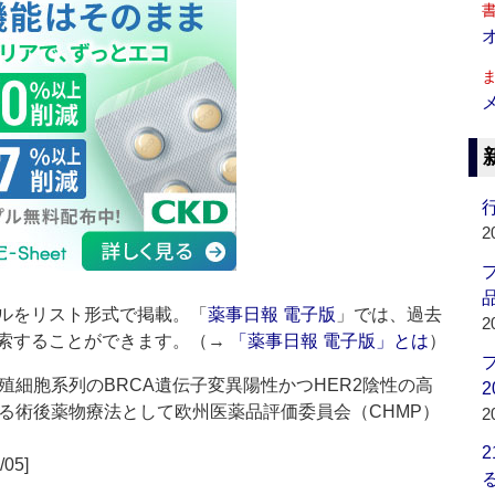
行
2
品
ルをリスト形式で掲載。「
薬事日報 電子版
」では、過去
2
索することができます。（→
「薬事日報 電子版」とは
）
細胞系列のBRCA遺伝子変異陽性かつHER2陰性の高
2
る術後薬物療法として欧州医薬品評価委員会（CHMP）
2
/05]