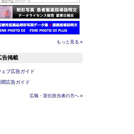
もっと見る »
広告掲載
ウェブ広告ガイド
新聞広告ガイド
広報・宣伝担当者の方へ »