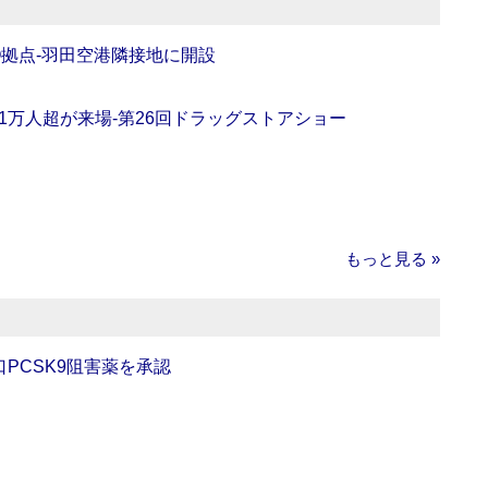
O拠点‐羽田空港隣接地に開設
11万人超が来場‐第26回ドラッグストアショー
もっと見る »
口PCSK9阻害薬を承認