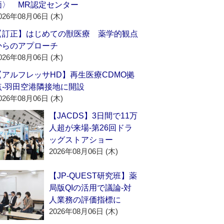
価〉 MR認定センター
026年08月06日 (木)
【訂正】はじめての獣医療 薬学的観点
からのアプローチ
026年08月06日 (木)
【アルフレッサHD】再生医療CDMO拠
点‐羽田空港隣接地に開設
026年08月06日 (木)
【JACDS】3日間で11万
人超が来場‐第26回ドラ
ッグストアショー
2026年08月06日 (木)
【JP-QUEST研究班】薬
局版QIの活用で議論‐対
人業務の評価指標に
2026年08月06日 (木)