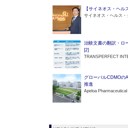
【サイネオス・ヘル
サイネオス・ヘルス・
治験文書の翻訳・ロ
[2]
TRANSPERFECT INT
グローバルCDMOの
推進
Apeloa Pharmaceutical