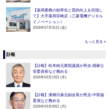
【薬局業務の効率化と質的向上を目指し
て】大手薬局笹崎店（三菱電機デジタル
イノベーション）
2026年07月31日 (金)
もっと見る »
訃報
【訃報】松本純元衆院議員が死去‐国家公
安委員長など務める
2026年03月19日 (木)
【訃報】漆畑日薬元副会長が死去‐中医協
委員など務める
2026年03月09日 (月)