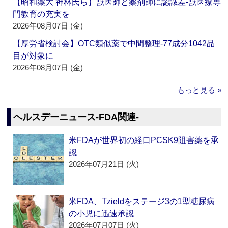
【昭和薬大 神林氏ら】獣医師と薬剤師に認識差‐獣医療専
門教育の充実を
2026年08月07日 (金)
【厚労省検討会】OTC類似薬で中間整理‐77成分1042品
目が対象に
2026年08月07日 (金)
もっと見る »
ヘルスデーニュース‐FDA関連‐
米FDAが世界初の経口PCSK9阻害薬を承
認
2026年07月21日 (火)
米FDA、Tzieldをステージ3の1型糖尿病
の小児に迅速承認
2026年07月07日 (火)