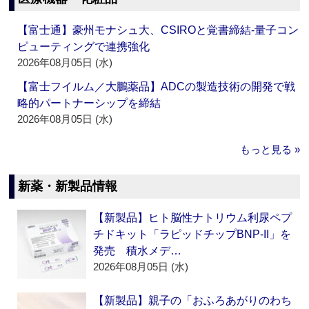
【富士通】豪州モナシュ大、CSIROと覚書締結‐量子コン
ピューティングで連携強化
2026年08月05日 (水)
【富士フイルム／大鵬薬品】ADCの製造技術の開発で戦
略的パートナーシップを締結
2026年08月05日 (水)
もっと見る »
新薬・新製品情報
【新製品】ヒト脳性ナトリウム利尿ペプ
チドキット「ラピッドチップBNP-II」を
発売 積水メデ…
2026年08月05日 (水)
【新製品】親子の「おふろあがりのわち