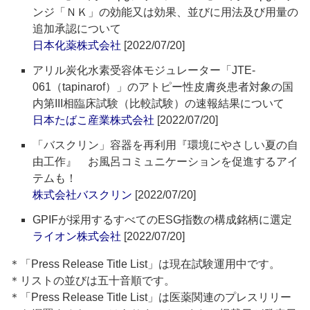
ンジ「ＮＫ」の効能又は効果、並びに用法及び用量の
追加承認について
日本化薬株式会社
[2022/07/20]
アリル炭化水素受容体モジュレーター「JTE-
061（tapinarof）」のアトピー性皮膚炎患者対象の国
内第III相臨床試験（比較試験）の速報結果について
日本たばこ産業株式会社
[2022/07/20]
「バスクリン」容器を再利用『環境にやさしい夏の自
由工作』 お風呂コミュニケーションを促進するアイ
テムも！
株式会社バスクリン
[2022/07/20]
GPIFが採用するすべてのESG指数の構成銘柄に選定
ライオン株式会社
[2022/07/20]
＊「Press Release Title List」は現在試験運用中です。
＊リストの並びは五十音順です。
＊「Press Release Title List」は医薬関連のプレスリリー