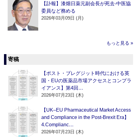
【訃報】漆畑日薬元副会長が死去‐中医協
委員など務める
2026年03月09日 (月)
もっと見る »
寄稿
【ポスト・ブレグジット時代における英
国・EUの医薬品市場アクセスとコンプラ
イアンス】第4回…
2026年07月23日 (木)
【UK–EU Pharmaceutical Market Access
and Compliance in the Post-Brexit Era】
4.Complianc…
2026年07月23日 (木)