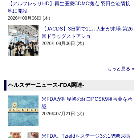
【アルフレッサHD】再生医療CDMO拠点‐羽田空港隣接
地に開設
2026年08月06日 (木)
【JACDS】3日間で11万人超が来場‐第26
回ドラッグストアショー
2026年08月06日 (木)
もっと見る »
ヘルスデーニュース‐FDA関連‐
米FDAが世界初の経口PCSK9阻害薬を承
認
2026年07月21日 (火)
米FDA、Tzieldをステージ3の1型糖尿病