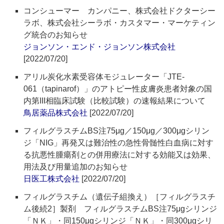
コンシューマー カンパニー、株式会社ドクターシー
ラボ、株式会社シーラボ・カスタマー・マーケティン
グ統合のお知らせ
ジョンソン・エンド・ジョンソン株式会社
[2022/07/20]
アリル炭化水素受容体モジュレーター「JTE-
061（tapinarof）」のアトピー性皮膚炎患者対象の国
内第III相臨床試験（比較試験）の速報結果について
鳥居薬品株式会社
[2022/07/20]
フィルグラスチムBS注75μg／150μg／300μgシリン
ジ「NIG」再発又は難治性の急性骨髄性白血病に対す
る抗悪性腫瘍剤との併用療法に対する効能又は効果、
用法及び用量追加のお知らせ
日医工株式会社
[2022/07/20]
フィルグラスチム（遺伝子組換え）［フィルグラスチ
ム後続2］製剤 フィルグラスチムBS注75μgシリンジ
「ＮＫ」・同150μgシリンジ「ＮＫ」・同300μgシリ