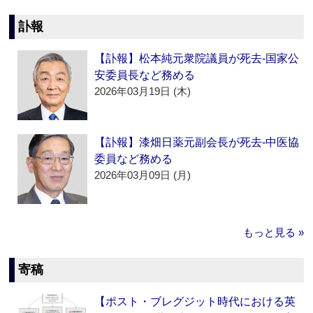
訃報
【訃報】松本純元衆院議員が死去‐国家公
安委員長など務める
2026年03月19日 (木)
【訃報】漆畑日薬元副会長が死去‐中医協
委員など務める
2026年03月09日 (月)
もっと見る »
寄稿
【ポスト・ブレグジット時代における英