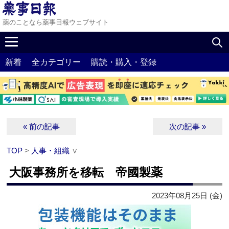
薬のことなら薬事日報ウェブサイト
新着
全カテゴリー
購読・購入・登録
« 前の記事
次の記事 »
TOP
>
人事・組織
∨
大阪事務所を移転 帝國製薬
2023年08月25日 (金)