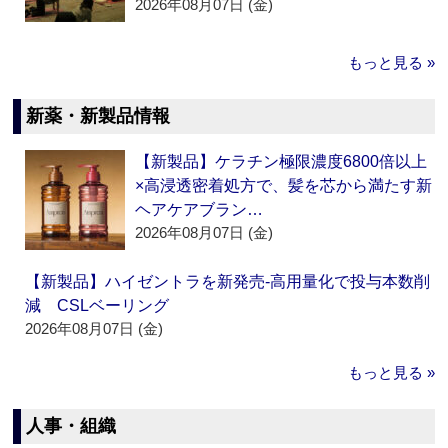
2026年08月07日 (金)
もっと見る »
新薬・新製品情報
【新製品】ケラチン極限濃度6800倍以上
×高浸透密着処方で、髪を芯から満たす新
ヘアケアブラン…
2026年08月07日 (金)
【新製品】ハイゼントラを新発売‐高用量化で投与本数削
減 CSLベーリング
2026年08月07日 (金)
もっと見る »
人事・組織