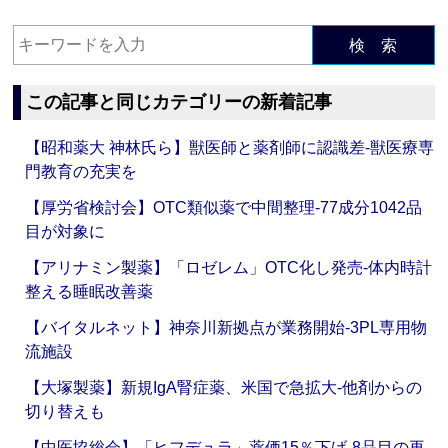
検 索
この記事と同じカテゴリーの新着記事
【昭和薬大 神林氏ら】獣医師と薬剤師に認識差‐獣医療専
門教育の充実を
【厚労省検討会】OTC類似薬で中間整理‐77成分1042品
目が対象に
【アリナミン製薬】「ロゼレム」OTC化し発売‐体内時計
整える睡眠改善薬
【バイタルネット】神奈川新拠点が業務開始‐3PL専用物
流施設
【大塚製薬】新規IgA腎症薬、米国で急拡大‐他剤からの
切り替えも
【中医協総会】「ヒフデュラ」薬価15％下げ‐8品目の再