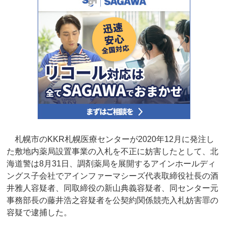
札幌市のKKR札幌医療センターが2020年12月に発注し
た敷地内薬局設置事業の入札を不正に妨害したとして、北
海道警は8月31日、調剤薬局を展開するアインホールディ
ングス子会社でアインファーマシーズ代表取締役社長の酒
井雅人容疑者、同取締役の新山典義容疑者、同センター元
事務部長の藤井浩之容疑者を公契約関係競売入札妨害罪の
容疑で逮捕した。