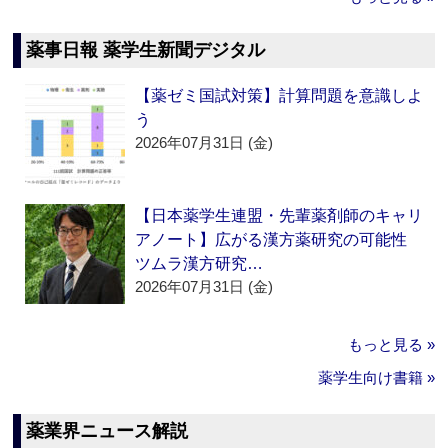
薬事日報 薬学生新聞デジタル
【薬ゼミ国試対策】計算問題を意識しよ
う
2026年07月31日 (金)
【日本薬学生連盟・先輩薬剤師のキャリ
アノート】広がる漢方薬研究の可能性
ツムラ漢方研究…
2026年07月31日 (金)
もっと見る »
薬学生向け書籍 »
薬業界ニュース解説