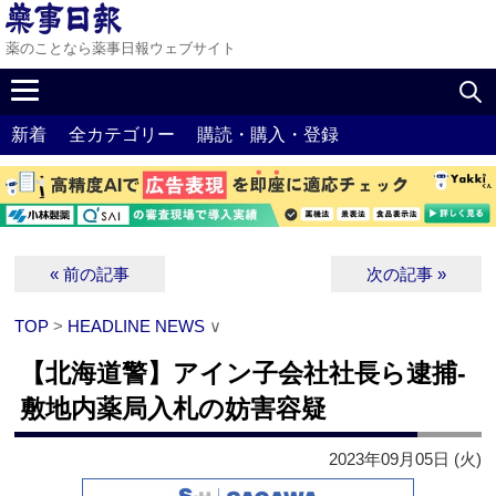
薬のことなら薬事日報ウェブサイト
新着
全カテゴリー
購読・購入・登録
« 前の記事
次の記事 »
TOP
>
HEADLINE NEWS
∨
【北海道警】アイン子会社社長ら逮捕‐
敷地内薬局入札の妨害容疑
2023年09月05日 (火)