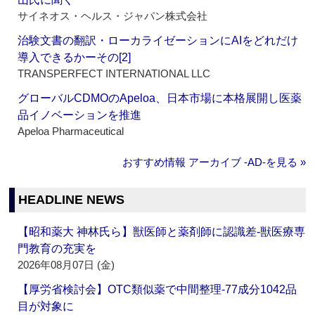
サイネオス・ヘルス・ジャパン株式会社
治験文書の翻訳・ローカライゼーションにAIをどれだけ
導入できるかーその[2]
TRANSPERFECT INTERNATIONAL LLC
グローバルCDMOのApeloa、日本市場に本格展開し医薬
品イノベーションを推進
Apeloa Pharmaceutical
おすすめ情報 アーカイブ ‐AD‐を見る »
HEADLINE NEWS
【昭和薬大 神林氏ら】獣医師と薬剤師に認識差‐獣医療専
門教育の充実を
2026年08月07日 (金)
【厚労省検討会】OTC類似薬で中間整理‐77成分1042品
目が対象に