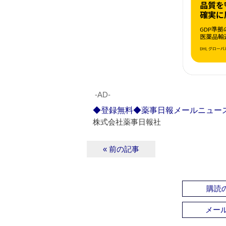
‐AD‐
◆登録無料◆薬事日報メールニュー
株式会社薬事日報社
« 前の記事
購読の
メー