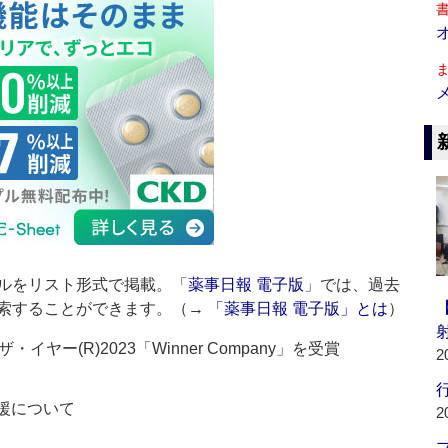
ルをリスト形式で掲載。「
薬事日報 電子版
」では、過去
索することができます。（→
「薬事日報 電子版」とは
）
ー(R)2023「Winner Company」を受賞
2
行
援について
2