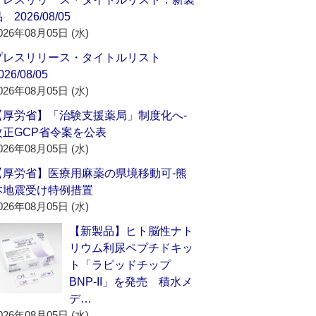
 2026/08/05
026年08月05日 (水)
プレスリリース・タイトルリスト
026/08/05
026年08月05日 (水)
【厚労省】「治験支援薬局」制度化へ‐
改正GCP省令案を公表
026年08月05日 (水)
【厚労省】医療用麻薬の県境移動可‐熊
本地震受け特例措置
026年08月05日 (水)
【新製品】ヒト脳性ナト
リウム利尿ペプチドキッ
ト「ラピッドチップ
BNP-II」を発売 積水メ
デ…
026年08月05日 (水)