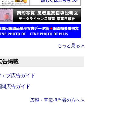
もっと見る »
広告掲載
ウェブ広告ガイド
新聞広告ガイド
広報・宣伝担当者の方へ »