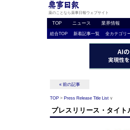
薬のことなら薬事日報ウェブサイト
TOP
ニュース
業界情報
総合TOP
新着記事一覧
全カテゴリ
« 前の記事
TOP
>
Press Release Title List
∨
プレスリリース・タイトルリス