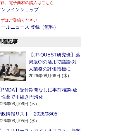
書籍、電子商材の購入はこちら
オンラインショップ
まずはご登録ください
メールニュース 登録（無料）
新着記事
【JP-QUEST研究班】薬
局版QIの活用で議論‐対
人業務の評価指標に
2026年08月06日 (木)
【PMDA】受付期間なしに事前相談‐放
射性薬で手続き円滑化
026年08月06日 (木)
政情報リスト 2026/08/05
026年08月05日 (水)
プレスリリース・タイトルリスト：新製