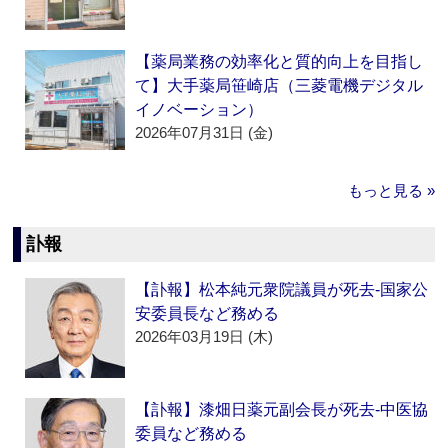
【薬局業務の効率化と質的向上を目指し
て】大手薬局笹崎店（三菱電機デジタル
イノベーション）
2026年07月31日 (金)
もっと見る »
訃報
【訃報】松本純元衆院議員が死去‐国家公
安委員長など務める
2026年03月19日 (木)
【訃報】漆畑日薬元副会長が死去‐中医協
委員など務める