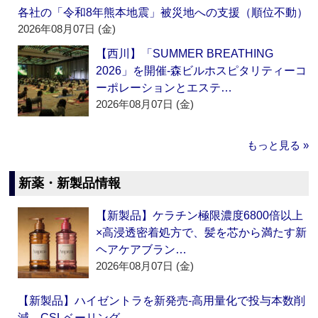
各社の「令和8年熊本地震」被災地への支援（順位不動）
2026年08月07日 (金)
【西川】「SUMMER BREATHING
2026」を開催‐森ビルホスピタリティーコ
ーポレーションとエステ…
2026年08月07日 (金)
もっと見る »
新薬・新製品情報
【新製品】ケラチン極限濃度6800倍以上
×高浸透密着処方で、髪を芯から満たす新
ヘアケアブラン…
2026年08月07日 (金)
【新製品】ハイゼントラを新発売‐高用量化で投与本数削
減 CSLベーリング