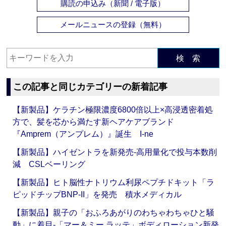
購読の申込み（新聞 / 電子版）
メールニュースの登録（無料）
検 索
この記事と同じカテゴリーの新着記事
【新製品】ケラチン極限濃度6800倍以上×高浸透密着処
方で、髪を芯から満たす新ヘアケアブランド
『Amprem（アンプレム）』誕生 I-ne
【新製品】ハイゼントラを新発売‐高用量化で投与本数削
減 CSLベーリング
【新製品】ヒト脳性ナトリウム利尿ペプチドキット「ラ
ピッドチップBNP-II」を発売 積水メディカル
【新製品】親子の「おふろあがりのわちゃわちゃひと騒
動」に着目‐「マー＆ミー ラッテ」ボディローション新発