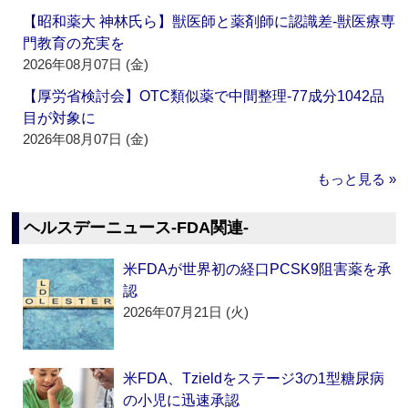
【昭和薬大 神林氏ら】獣医師と薬剤師に認識差‐獣医療専
門教育の充実を
2026年08月07日 (金)
【厚労省検討会】OTC類似薬で中間整理‐77成分1042品
目が対象に
2026年08月07日 (金)
もっと見る »
ヘルスデーニュース‐FDA関連‐
米FDAが世界初の経口PCSK9阻害薬を承
認
2026年07月21日 (火)
米FDA、Tzieldをステージ3の1型糖尿病
の小児に迅速承認