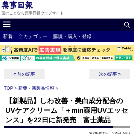
薬のことなら薬事日報ウェブサイト
新着
全カテゴリー
購読・購入・登録
« 前の記事
次の記事 »
TOP
>
新薬・新製品情報
∨
【新製品】しわ改善・美白成分配合の
UVケアクリーム「＋min薬用UVエッセ
ンス」を22日に新発売 富士薬品
2025年05月23日 (金)