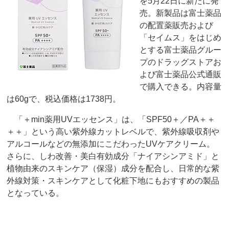
を5月22日に新たに発
売。新製品は富士薬品
の配置薬販売および
「セイムス」をはじめ
とする富士薬品グルー
プのドラッグストアお
よび富士薬品公式通販
で購入できる。内容量
は60gで、税込価格は1738円。
「＋min薬用UVエッセンス」は、「SPF50＋／PA＋＋
＋＋」という高い紫外線カットレベルで、紫外線吸収剤や
アルコールなどの無添加にこだわったUVケアクリーム。
さらに、しわ改善・美白有効成分「ナイアシンアミド」と
植物由来のスキンケア（保湿）成分を配合し、日常的な紫
外線対策・スキンケアとして化粧下地にもおすすめの製品
となっている。