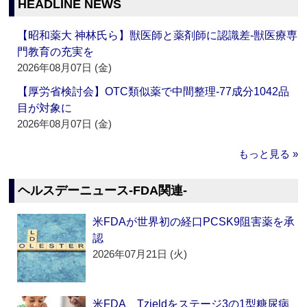
HEADLINE NEWS
【昭和薬大 神林氏ら】獣医師と薬剤師に認識差‐獣医療専
門教育の充実を
2026年08月07日 (金)
【厚労省検討会】OTC類似薬で中間整理‐77成分1042品
目が対象に
2026年08月07日 (金)
もっと見る »
ヘルスデーニュース‐FDA関連‐
米FDAが世界初の経口PCSK9阻害薬を承
認
2026年07月21日 (火)
米FDA、Tzieldをステージ3の1型糖尿病