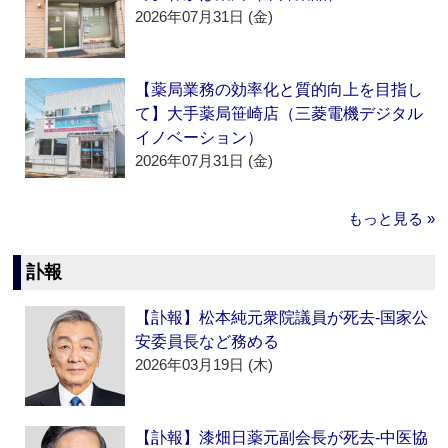
2026年07月31日 (金)
【薬局業務の効率化と質的向上を目指し
て】大手薬局笹崎店（三菱電機デジタル
イノベーション）
2026年07月31日 (金)
もっと見る »
訃報
【訃報】松本純元衆院議員が死去‐国家公
安委員長など務める
2026年03月19日 (木)
【訃報】漆畑日薬元副会長が死去‐中医協