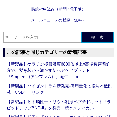
購読の申込み（新聞 / 電子版）
メールニュースの登録（無料）
検 索
この記事と同じカテゴリーの新着記事
【新製品】ケラチン極限濃度6800倍以上×高浸透密着処
方で、髪を芯から満たす新ヘアケアブランド
『Amprem（アンプレム）』誕生 I-ne
【新製品】ハイゼントラを新発売‐高用量化で投与本数削
減 CSLベーリング
【新製品】ヒト脳性ナトリウム利尿ペプチドキット「ラ
ピッドチップBNP-II」を発売 積水メディカル