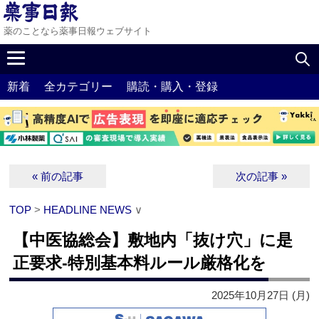
薬のことなら薬事日報ウェブサイト
新着
全カテゴリー
購読・購入・登録
« 前の記事
次の記事 »
TOP
>
HEADLINE NEWS
∨
【中医協総会】敷地内「抜け穴」に是
正要求‐特別基本料ルール厳格化を
2025年10月27日 (月)