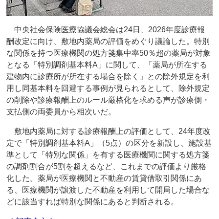
中央社会保険医療協議会総会は24日、2026年度診療報
酬改定に向け、敷地内薬局の評価をめぐり議論した。特別
な関係を持つ医療機関の処方箋集中率50％超の薬局が対象
となる「特別調剤基本料A」に関して、「薬局が所在する
建物内に診療所が所在する場合を除く」との除外規定を利
用し同基本料を回避する事例が見られるとして、除外規定
の削除や診療報酬上のルール厳格化を求める声が診療側・
支払側の両委員から相次いだ。
敷地内薬局に対する診療報酬上の評価として、24年度改
定で「特別調剤基本料A」（5点）の区分を新設し、施設基
準として「特別な関係」を有する医療機関に関する処方箋
の調剤割合が5割を超えるなど、これまでの評価より厳格
化した。薬局が医療機関と不動産の賃貸借取引関係にあ
る、医療機関が譲渡した不動産を利用して開局した場合な
どに該当すれば特別な関係にあると判断される。