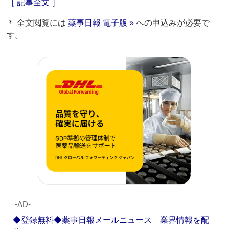
［ 記事全文 ］
＊ 全文閲覧には
薬事日報 電子版 »
への申込みが必要で
す。
‐AD‐
◆登録無料◆薬事日報メールニュース 業界情報を配