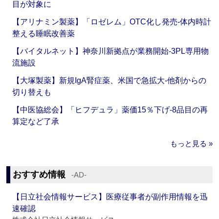
目が対象に
【アリナミン製薬】「ロゼレム」OTC化し発売‐体内時計
整える睡眠改善薬
【バイタルネット】神奈川新拠点が業務開始‐3PL専用物
流施設
【大塚製薬】新規IgA腎症薬、米国で急拡大‐他剤からの
切り替えも
【中医協総会】「ヒフデュラ」薬価15％下げ‐8品目の再
算定など了承
もっと見る »
おすすめ情報
‐AD‐
【日立社会情報サービス】医療従事者が副作用情報を迅
速確認