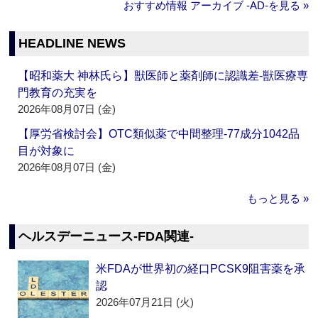
おすすめ情報 アーカイブ ‐AD‐を見る »
HEADLINE NEWS
【昭和薬大 神林氏ら】獣医師と薬剤師に認識差‐獣医療専
門教育の充実を
2026年08月07日 (金)
【厚労省検討会】OTC類似薬で中間整理‐77成分1042品
目が対象に
2026年08月07日 (金)
もっと見る »
ヘルスデーニュース‐FDA関連‐
米FDAが世界初の経口PCSK9阻害薬を承
認
2026年07月21日 (火)