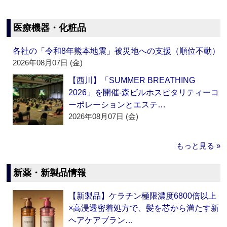
医療機器・化粧品
各社の「令和8年熊本地震」被災地への支援（順位不動）
2026年08月07日 (金)
【西川】「SUMMER BREATHING
2026」を開催‐森ビルホスピタリティーコ
ーポレーションとエステ…
2026年08月07日 (金)
もっと見る »
新薬・新製品情報
【新製品】ケラチン極限濃度6800倍以上
×高浸透密着処方で、髪を芯から満たす新
ヘアケアブラン…