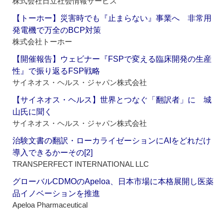
株式会社日立社会情報サービス
【トーホー】災害時でも『止まらない』事業へ 非常用
発電機で万全のBCP対策
株式会社トーホー
【開催報告】ウェビナー『FSPで変える臨床開発の生産
性』で振り返るFSP戦略
サイネオス・ヘルス・ジャパン株式会社
【サイネオス・ヘルス】世界とつなぐ「翻訳者」に 城
山氏に聞く
サイネオス・ヘルス・ジャパン株式会社
治験文書の翻訳・ローカライゼーションにAIをどれだけ
導入できるかーその[2]
TRANSPERFECT INTERNATIONAL LLC
グローバルCDMOのApeloa、日本市場に本格展開し医薬
品イノベーションを推進
Apeloa Pharmaceutical