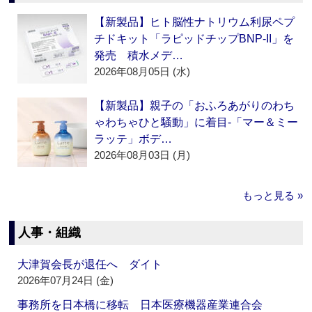
【新製品】ヒト脳性ナトリウム利尿ペプ
チドキット「ラピッドチップBNP-II」を
発売 積水メデ…
2026年08月05日 (水)
【新製品】親子の「おふろあがりのわち
ゃわちゃひと騒動」に着目‐「マー＆ミー
ラッテ」ボデ…
2026年08月03日 (月)
もっと見る »
人事・組織
大津賀会長が退任へ ダイト
2026年07月24日 (金)
事務所を日本橋に移転 日本医療機器産業連合会