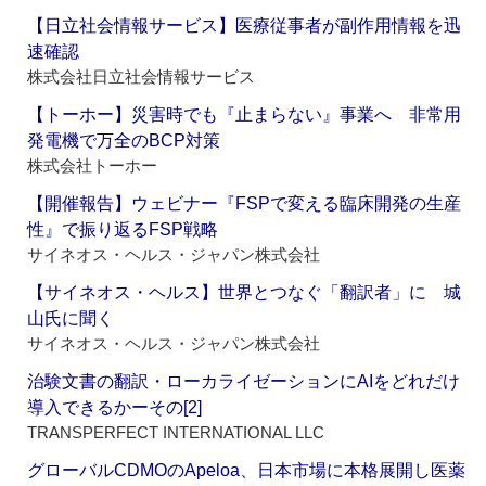
【日立社会情報サービス】医療従事者が副作用情報を迅
速確認
株式会社日立社会情報サービス
【トーホー】災害時でも『止まらない』事業へ 非常用
発電機で万全のBCP対策
株式会社トーホー
【開催報告】ウェビナー『FSPで変える臨床開発の生産
性』で振り返るFSP戦略
サイネオス・ヘルス・ジャパン株式会社
【サイネオス・ヘルス】世界とつなぐ「翻訳者」に 城
山氏に聞く
サイネオス・ヘルス・ジャパン株式会社
治験文書の翻訳・ローカライゼーションにAIをどれだけ
導入できるかーその[2]
TRANSPERFECT INTERNATIONAL LLC
グローバルCDMOのApeloa、日本市場に本格展開し医薬