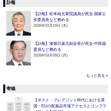
訃報
【訃報】松本純元衆院議員が死去‐国家公
安委員長など務める
2026年03月19日 (木)
【訃報】漆畑日薬元副会長が死去‐中医協
委員など務める
2026年03月09日 (月)
もっと見る »
寄稿
【ポスト・ブレグジット時代における英
国・EUの医薬品市場アクセスとコンプラ