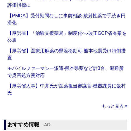
評価指標に
【PMDA】受付期間なしに事前相談‐放射性薬で手続き円
滑化
【厚労省】「治験支援薬局」制度化へ‐改正GCP省令案を
公表
【厚労省】医療用麻薬の県境移動可‐熊本地震受け特例措
置
モバイルファーマシー派遣‐熊本県薬など計3台、避難所
で災害処方箋対応
【厚労省人事】中井氏が医薬担当審議官‐機器課長に飯村
氏
もっと見る »
おすすめ情報
‐AD‐