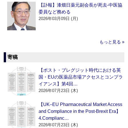
【訃報】漆畑日薬元副会長が死去‐中医協
委員など務める
2026年03月09日 (月)
もっと見る »
寄稿
【ポスト・ブレグジット時代における英
国・EUの医薬品市場アクセスとコンプラ
イアンス】第4回…
2026年07月23日 (木)
【UK–EU Pharmaceutical Market Access
and Compliance in the Post-Brexit Era】
4.Complianc…
2026年07月23日 (木)