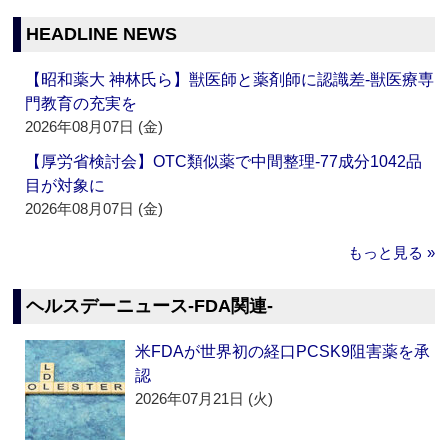
HEADLINE NEWS
【昭和薬大 神林氏ら】獣医師と薬剤師に認識差‐獣医療専
門教育の充実を
2026年08月07日 (金)
【厚労省検討会】OTC類似薬で中間整理‐77成分1042品
目が対象に
2026年08月07日 (金)
もっと見る »
ヘルスデーニュース‐FDA関連‐
米FDAが世界初の経口PCSK9阻害薬を承
認
2026年07月21日 (火)