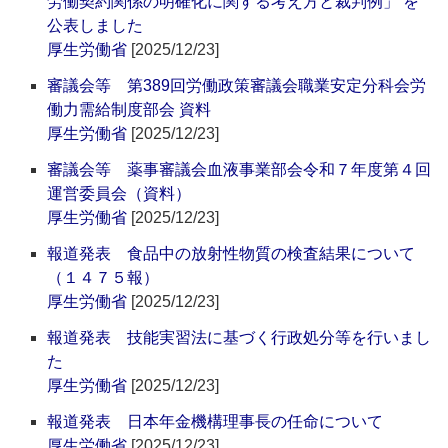
労働契約関係の明確化に関する考え方と裁判例」 を
公表しました
厚生労働省
[2025/12/23]
審議会等 第389回労働政策審議会職業安定分科会労
働力需給制度部会 資料
厚生労働省
[2025/12/23]
審議会等 薬事審議会血液事業部会令和７年度第４回
運営委員会（資料）
厚生労働省
[2025/12/23]
報道発表 食品中の放射性物質の検査結果について
（１４７５報）
厚生労働省
[2025/12/23]
報道発表 技能実習法に基づく行政処分等を行いまし
た
厚生労働省
[2025/12/23]
報道発表 日本年金機構理事長の任命について
厚生労働省
[2025/12/23]