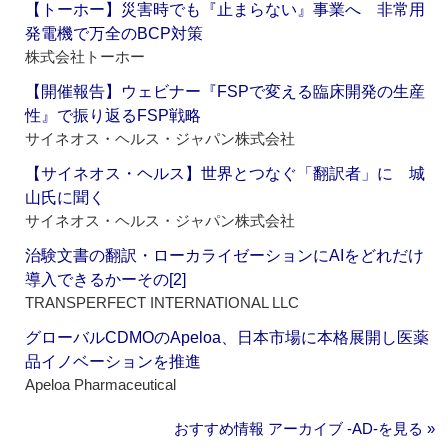
【トーホー】災害時でも『止まらない』事業へ 非常用
発電機で万全のBCP対策
株式会社トーホー
【開催報告】ウェビナー『FSPで変える臨床開発の生産
性』で振り返るFSP戦略
サイネオス・ヘルス・ジャパン株式会社
【サイネオス・ヘルス】世界とつなぐ「翻訳者」に 城
山氏に聞く
サイネオス・ヘルス・ジャパン株式会社
治験文書の翻訳・ローカライゼーションにAIをどれだけ
導入できるかーその[2]
TRANSPERFECT INTERNATIONAL LLC
グローバルCDMOのApeloa、日本市場に本格展開し医薬
品イノベーションを推進
Apeloa Pharmaceutical
おすすめ情報 アーカイブ ‐AD‐を見る »