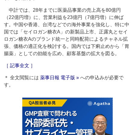
中計では、28年までに医薬品事業の売上高を80億円
（22億円増）に、営業利益を23億円（7億円増）に伸ば
す。中国や香港、台湾などでの海外事業を強化し、特に中
国では「セイロガン糖衣A」の新製品上市、正露丸とセイ
ロガン糖衣Aのブランド統一と同時配荷によるチャネル拡
張、価格の適正化を検討する。国内では下痢止めから「胃
腸薬」としての効能を広め、顧客基盤の拡大を図る。
［ 記事全文 ］
＊ 全文閲覧には
薬事日報 電子版 »
への申込みが必要で
す。