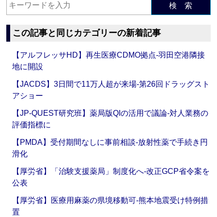
検 索
この記事と同じカテゴリーの新着記事
【アルフレッサHD】再生医療CDMO拠点‐羽田空港隣接
地に開設
【JACDS】3日間で11万人超が来場‐第26回ドラッグスト
アショー
【JP-QUEST研究班】薬局版QIの活用で議論‐対人業務の
評価指標に
【PMDA】受付期間なしに事前相談‐放射性薬で手続き円
滑化
【厚労省】「治験支援薬局」制度化へ‐改正GCP省令案を
公表
【厚労省】医療用麻薬の県境移動可‐熊本地震受け特例措
置