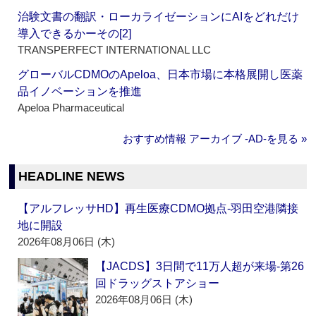
治験文書の翻訳・ローカライゼーションにAIをどれだけ
導入できるかーその[2]
TRANSPERFECT INTERNATIONAL LLC
グローバルCDMOのApeloa、日本市場に本格展開し医薬
品イノベーションを推進
Apeloa Pharmaceutical
おすすめ情報 アーカイブ ‐AD‐を見る »
HEADLINE NEWS
【アルフレッサHD】再生医療CDMO拠点‐羽田空港隣接
地に開設
2026年08月06日 (木)
【JACDS】3日間で11万人超が来場‐第26
回ドラッグストアショー
2026年08月06日 (木)