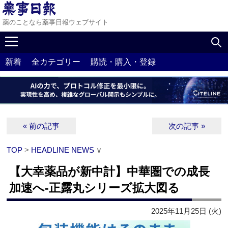
薬のことなら薬事日報ウェブサイト
新着
全カテゴリー
購読・購入・登録
« 前の記事
次の記事 »
TOP
>
HEADLINE NEWS
∨
【大幸薬品が新中計】中華圏での成長
加速へ‐正露丸シリーズ拡大図る
2025年11月25日 (火)