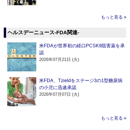
もっと見る »
ヘルスデーニュース‐FDA関連‐
米FDAが世界初の経口PCSK9阻害薬を承
認
2026年07月21日 (火)
米FDA、Tzieldをステージ3の1型糖尿病
の小児に迅速承認
2026年07月07日 (火)
もっと見る »