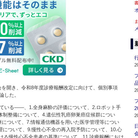
行
2
品
を開き、令和8年度診療報酬改定に向けて、個別事項
2
議論した。
いる――、1.全身麻酔の評価について、2.ロボット手
2
体制整備について、4.遺伝性乳癌卵巣癌症候群につい
2
医療について、7.情報通信機器を用いた医学管理等につい
理について、9.慢性心不全の再入院予防について、10.心
会
ける慢性心不全患者の基準について、11.診療報酬におけ