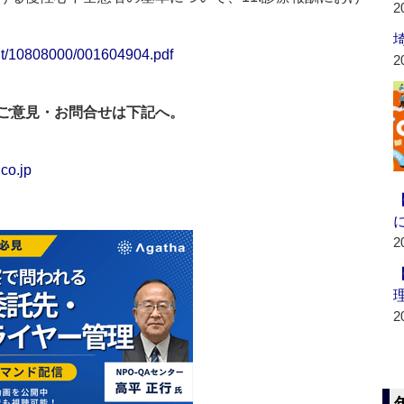
2
ent/10808000/001604904.pdf
2
ご意見・お問合せは下記へ。
co.jp
2
2