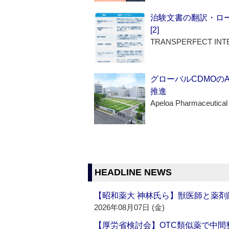
治験文書の翻訳・ロ
[2]
TRANSPERFECT INT
グローバルCDMOの
推進
Apeloa Pharmaceutical
HEADLINE NEWS
【昭和薬大 神林氏ら】獣医師と薬剤
2026年08月07日 (金)
【厚労省検討会】OTC類似薬で中間整