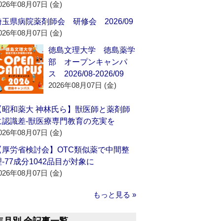
026年08月07日 (金)
埼玉県病院薬剤師会 研修会 2026/09
026年08月07日 (金)
徳島文理大学 徳島薬学
部 オープンキャンパ
ス 2026/08-2026/09
2026年08月07日 (金)
【昭和薬大 神林氏ら】獣医師と薬剤師
に認識差‐獣医療専門教育の充実を
026年08月07日 (金)
【厚労省検討会】OTC類似薬で中間整
理‐77成分1042品目が対象に
026年08月07日 (金)
もっと見る »