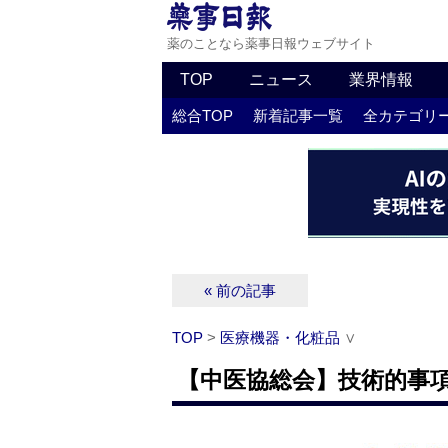
薬のことなら薬事日報ウェブサイト
TOP
ニュース
業界情報
総合TOP
新着記事一覧
全カテゴリ
« 前の記事
TOP
>
医療機器・化粧品
∨
【中医協総会】技術的事