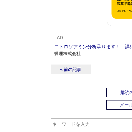
‐AD‐
ニトロソアミン分析承ります！ 詳
蝶理株式会社
« 前の記事
購読の
メー