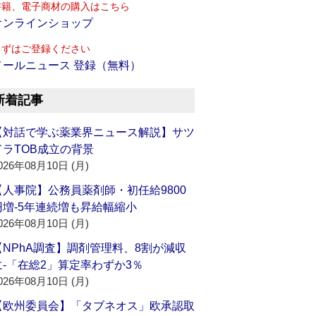
書籍、電子商材の購入はこちら
オンラインショップ
まずはご登録ください
メールニュース 登録（無料）
新着記事
【対話で学ぶ薬業界ニュース解説】サツ
ドラTOB成立の背景
026年08月10日 (月)
【人事院】公務員薬剤師・初任給9800
円増‐5年連続増も昇給幅縮小
026年08月10日 (月)
【NPhA調査】調剤管理料、8割が減収
に‐「在総2」算定率わずか3％
026年08月10日 (月)
【欧州委員会】「タブネオス」欧承認取