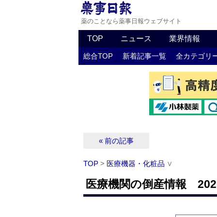
薬のことなら薬事日報ウェブサイト
TOP
ニュース
業界情報
総合TOP
新着記事一覧
全カテゴリ
« 前の記事
TOP
>
医療機器・化粧品
∨
医療機関の倒産情報 202