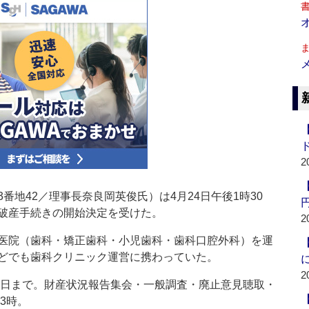
2
地42／理事長奈良岡英俊氏）は4月24日午後1時30
破産手続きの開始決定を受けた。
2
医院（歯科・矯正歯科・小児歯科・歯科口腔外科）を運
どでも歯科クリニック運営に携わっていた。
2
5日まで。財産状況報告集会・一般調査・廃止意見聴取・
3時。