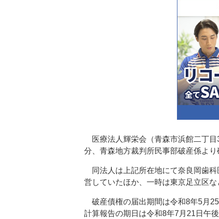
医療法人輝栄会（青森市浜館二丁目3番
分、青森地方裁判所民事部破産係より
同法人は上記所在地にて奈良岡歯科
営していたほか、一時は東京足立区な
破産債権の届出期間は令和8年5月2
計算報告の期日は令和8年7月21日午後