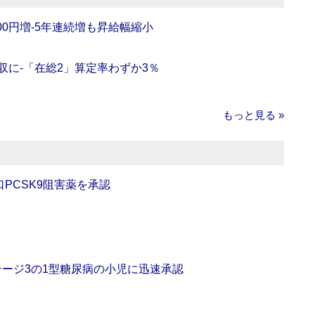
0円増‐5年連続増も昇給幅縮小
収に‐「在総2」算定率わずか3％
もっと見る »
口PCSK9阻害薬を承認
をステージ3の1型糖尿病の小児に迅速承認