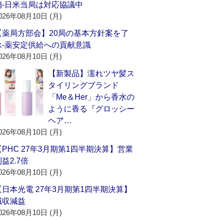
消‐日米当局は対応協議中
026年08月10日 (月)
【薬局方部会】20局の基本方針案を了
承‐薬安定供給への貢献意識
026年08月10日 (月)
【新製品】濡れツヤ髪ス
タイリングブランド
「Me＆Her」から香水の
ように香る『グロッシー
ヘア…
026年08月10日 (月)
【PHC 27年3月期第1四半期決算】営業
益2.7倍
026年08月10日 (月)
【日本光電 27年3月期第1四半期決算】
減収減益
026年08月10日 (月)