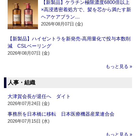
【新製品】ケラチン極限濃度6800倍以上
×高浸透密着処方で、髪を芯から満たす新
ヘアケアブラン…
2026年08月07日 (金)
【新製品】ハイゼントラを新発売‐高用量化で投与本数削
減 CSLベーリング
2026年08月07日 (金)
もっと見る »
人事・組織
大津賀会長が退任へ ダイト
2026年07月24日 (金)
事務所を日本橋に移転 日本医療機器産業連合会
2026年07月15日 (水)
もっと見る »