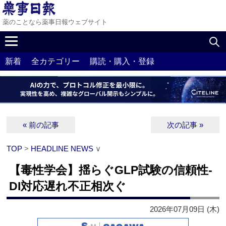
薬のことなら薬事日報ウェブサイト
新着
全カテゴリー
購読・購入・登録
« 前の記事
次の記事 »
TOP
>
HEADLINE NEWS
∨
【毒性学会】揺らぐGLP試験の信頼性‐
DI対応遅れ不正相次ぐ
2026年07月09日 (木)