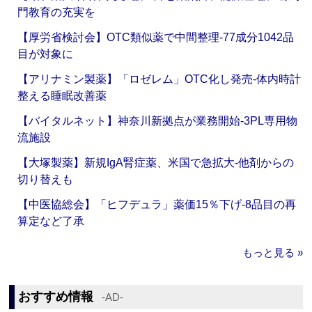
門教育の充実を
【厚労省検討会】OTC類似薬で中間整理‐77成分1042品
目が対象に
【アリナミン製薬】「ロゼレム」OTC化し発売‐体内時計
整える睡眠改善薬
【バイタルネット】神奈川新拠点が業務開始‐3PL専用物
流施設
【大塚製薬】新規IgA腎症薬、米国で急拡大‐他剤からの
切り替えも
【中医協総会】「ヒフデュラ」薬価15％下げ‐8品目の再
算定など了承
もっと見る »
おすすめ情報
‐AD‐