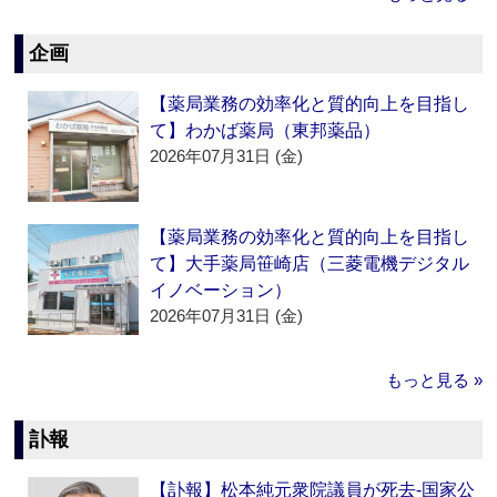
企画
【薬局業務の効率化と質的向上を目指し
て】わかば薬局（東邦薬品）
2026年07月31日 (金)
【薬局業務の効率化と質的向上を目指し
て】大手薬局笹崎店（三菱電機デジタル
イノベーション）
2026年07月31日 (金)
もっと見る »
訃報
【訃報】松本純元衆院議員が死去‐国家公