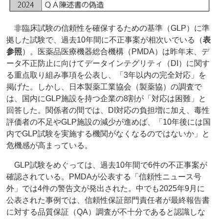
非臨床試験の信頼性を確保するための基準（GLP）に準
拠した試験で、過去10年間に不正事案が相次いでいる（
表
参照
）。医薬品医療機器総合機構（PMDA）は昨年末、デ
ータ不正防止に向けてデータインテグリティ（DI）に関す
る重点取り組み事項を公表し、「3年以内の完全対応」を
掲げた。しかし、日本製薬工業協会（製薬協）の調査で
は、国内にGLP施設を持つ企業の8割が「対応は困難」と
回答した。関係者の間では、DI対応の負担増に加え、毒性
評価者の不足やGLP施設の減少が進めば、「10年後には国
内でGLP試験を実施する機関がなくなるのではないか」と
危機感が高まっている。
GLP試験をめぐっては、過去10年間で6件の不正事案が
確認されている。PMDAが公表する「信頼性ニュース号
外」では4件の警告文が発出された。中でも2025年9月に
公表された事例では、信頼性保証部門責任者が最終報告書
に対する品質保証（QA）調査が不十分であると認識しな