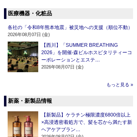
医療機器・化粧品
各社の「令和8年熊本地震」被災地への支援（順位不動）
2026年08月07日 (金)
【西川】「SUMMER BREATHING
2026」を開催‐森ビルホスピタリティーコ
ーポレーションとエステ…
2026年08月07日 (金)
もっと見る »
新薬・新製品情報
【新製品】ケラチン極限濃度6800倍以上
×高浸透密着処方で、髪を芯から満たす新
ヘアケアブラン…
2026年08月07日 (金)