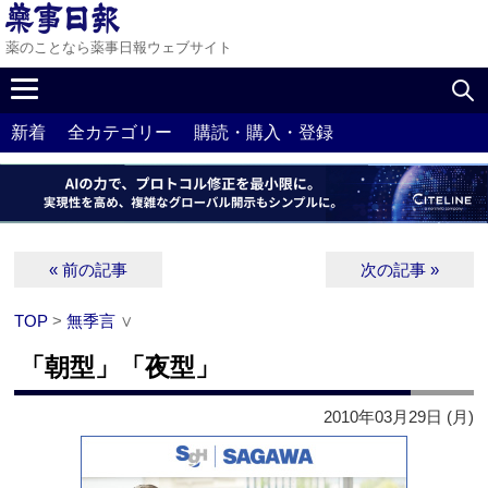
薬のことなら薬事日報ウェブサイト
新着
全カテゴリー
購読・購入・登録
« 前の記事
次の記事 »
TOP
>
無季言
∨
「朝型」「夜型」
2010年03月29日 (月)