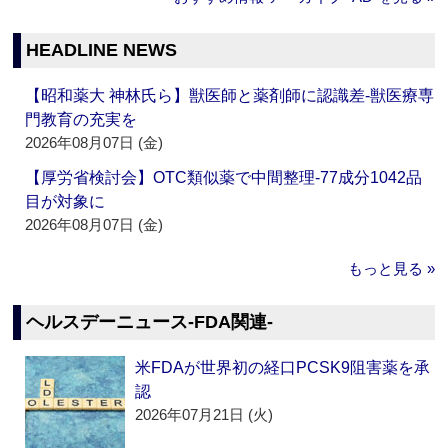
HEADLINE NEWS
【昭和薬大 神林氏ら】獣医師と薬剤師に認識差‐獣医療専
門教育の充実を
2026年08月07日 (金)
【厚労省検討会】OTC類似薬で中間整理‐77成分1042品
目が対象に
2026年08月07日 (金)
もっと見る »
ヘルスデーニュース‐FDA関連‐
米FDAが世界初の経口PCSK9阻害薬を承
認
2026年07月21日 (火)