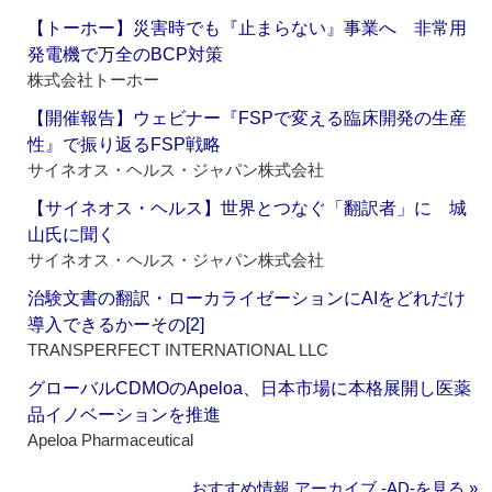
【トーホー】災害時でも『止まらない』事業へ 非常用
発電機で万全のBCP対策
株式会社トーホー
【開催報告】ウェビナー『FSPで変える臨床開発の生産
性』で振り返るFSP戦略
サイネオス・ヘルス・ジャパン株式会社
【サイネオス・ヘルス】世界とつなぐ「翻訳者」に 城
山氏に聞く
サイネオス・ヘルス・ジャパン株式会社
治験文書の翻訳・ローカライゼーションにAIをどれだけ
導入できるかーその[2]
TRANSPERFECT INTERNATIONAL LLC
グローバルCDMOのApeloa、日本市場に本格展開し医薬
品イノベーションを推進
Apeloa Pharmaceutical
おすすめ情報 アーカイブ ‐AD‐を見る »