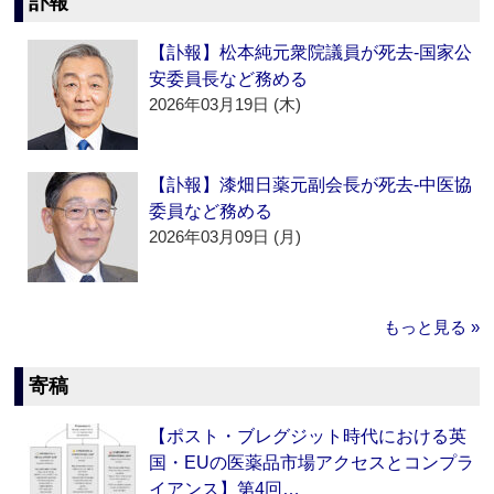
訃報
【訃報】松本純元衆院議員が死去‐国家公
安委員長など務める
2026年03月19日 (木)
【訃報】漆畑日薬元副会長が死去‐中医協
委員など務める
2026年03月09日 (月)
もっと見る »
寄稿
【ポスト・ブレグジット時代における英
国・EUの医薬品市場アクセスとコンプラ
イアンス】第4回…