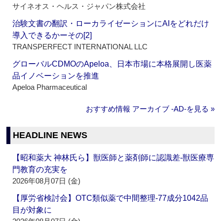
サイネオス・ヘルス・ジャパン株式会社
治験文書の翻訳・ローカライゼーションにAIをどれだけ
導入できるかーその[2]
TRANSPERFECT INTERNATIONAL LLC
グローバルCDMOのApeloa、日本市場に本格展開し医薬
品イノベーションを推進
Apeloa Pharmaceutical
おすすめ情報 アーカイブ ‐AD‐を見る »
HEADLINE NEWS
【昭和薬大 神林氏ら】獣医師と薬剤師に認識差‐獣医療専
門教育の充実を
2026年08月07日 (金)
【厚労省検討会】OTC類似薬で中間整理‐77成分1042品
目が対象に