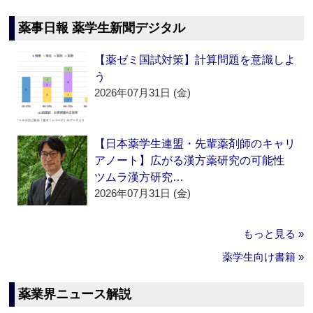
薬事日報 薬学生新聞デジタル
【薬ゼミ国試対策】計算問題を意識しよ
う
2026年07月31日 (金)
【日本薬学生連盟・先輩薬剤師のキャリ
アノート】広がる漢方薬研究の可能性
ツムラ漢方研究…
2026年07月31日 (金)
もっと見る »
薬学生向け書籍 »
薬業界ニュース解説