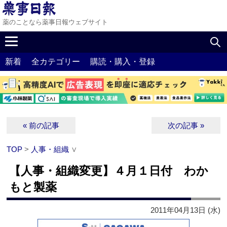
薬のことなら薬事日報ウェブサイト
新着
全カテゴリー
購読・購入・登録
« 前の記事
次の記事 »
TOP
>
人事・組織
∨
【人事・組織変更】４月１日付 わか
もと製薬
2011年04月13日 (水)