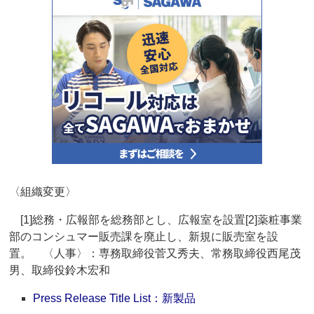
〈組織変更〉
[1]総務・広報部を総務部とし、広報室を設置[2]薬粧事業
部のコンシュマー販売課を廃止し、新規に販売室を設
置。 〈人事〉：専務取締役菅又秀夫、常務取締役西尾茂
男、取締役鈴木宏和
Press Release Title List：新製品