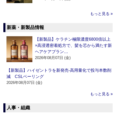
もっと見る »
新薬・新製品情報
【新製品】ケラチン極限濃度6800倍以上
×高浸透密着処方で、髪を芯から満たす新
ヘアケアブラン…
2026年08月07日 (金)
【新製品】ハイゼントラを新発売‐高用量化で投与本数削
減 CSLベーリング
2026年08月07日 (金)
もっと見る »
人事・組織