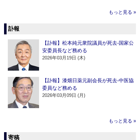
もっと見る »
訃報
【訃報】松本純元衆院議員が死去‐国家公
安委員長など務める
2026年03月19日 (木)
【訃報】漆畑日薬元副会長が死去‐中医協
委員など務める
2026年03月09日 (月)
もっと見る »
寄稿