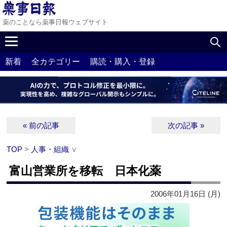
薬のことなら薬事日報ウェブサイト
新着
全カテゴリー
購読・購入・登録
« 前の記事
次の記事 »
TOP
>
人事・組織
∨
富山営業所を移転 日本化薬
2006年01月16日 (月)