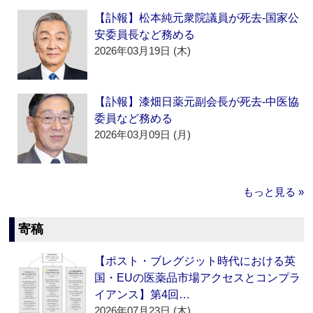
【訃報】松本純元衆院議員が死去‐国家公
安委員長など務める
2026年03月19日 (木)
【訃報】漆畑日薬元副会長が死去‐中医協
委員など務める
2026年03月09日 (月)
もっと見る »
寄稿
【ポスト・ブレグジット時代における英
国・EUの医薬品市場アクセスとコンプラ
イアンス】第4回…
2026年07月23日 (木)