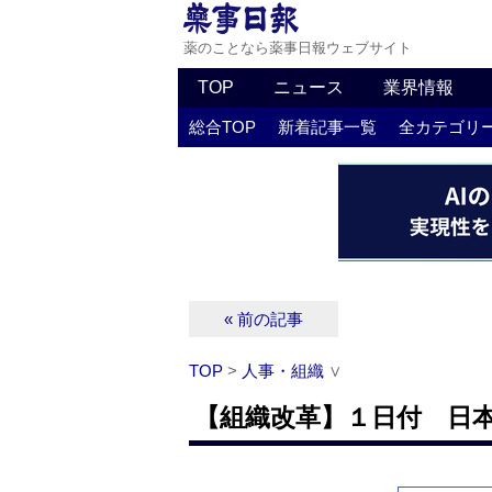
薬のことなら薬事日報ウェブサイト
TOP
ニュース
業界情報
総合TOP
新着記事一覧
全カテゴリ
« 前の記事
TOP
>
人事・組織
∨
【組織改革】１日付 日