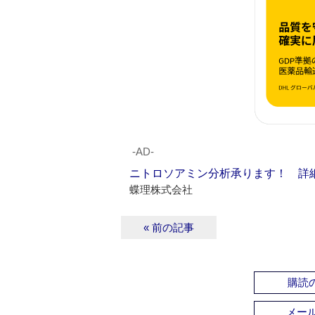
‐AD‐
ニトロソアミン分析承ります！ 詳
蝶理株式会社
« 前の記事
購読の
メー