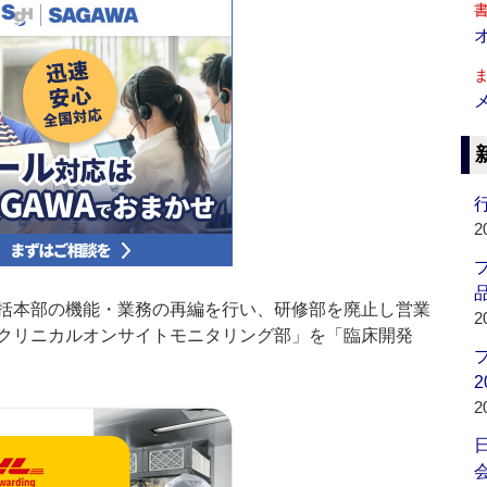
行
2
品
括本部の機能・業務の再編を行い、研修部を廃止し営業
2
クリニカルオンサイトモニタリング部」を「臨床開発
2
2
会