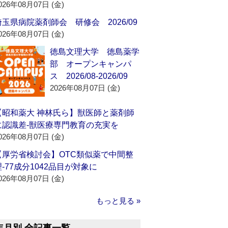
026年08月07日 (金)
埼玉県病院薬剤師会 研修会 2026/09
026年08月07日 (金)
徳島文理大学 徳島薬学
部 オープンキャンパ
ス 2026/08-2026/09
2026年08月07日 (金)
【昭和薬大 神林氏ら】獣医師と薬剤師
に認識差‐獣医療専門教育の充実を
026年08月07日 (金)
【厚労省検討会】OTC類似薬で中間整
理‐77成分1042品目が対象に
026年08月07日 (金)
もっと見る »