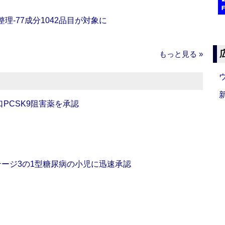
理‐77成分1042品目が対象に
もっと見る »
口PCSK9阻害薬を承認
をステージ3の1型糖尿病の小児に迅速承認