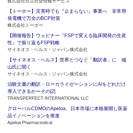
株式会社日立社会情報サービス
【トーホー】災害時でも『止まらない』事業へ 非常用
発電機で万全のBCP対策
株式会社トーホー
【開催報告】ウェビナー『FSPで変える臨床開発の生産
性』で振り返るFSP戦略
サイネオス・ヘルス・ジャパン株式会社
【サイネオス・ヘルス】世界とつなぐ「翻訳者」に 城
山氏に聞く
サイネオス・ヘルス・ジャパン株式会社
治験文書の翻訳・ローカライゼーションにAIをどれだけ
導入できるかーその[2]
TRANSPERFECT INTERNATIONAL LLC
グローバルCDMOのApeloa、日本市場に本格展開し医薬
品イノベーションを推進
Apeloa Pharmaceutical