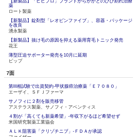
【新製品】「ヒビプロ」ブランドからかかとのひび割れ治療
薬
ロート製薬
【新製品】錠剤型「レオピンファイブ」、容器・パッケージ
を改良
湧永製薬
【新製品】抜け毛の原因を抑える薬用育毛トニック発売
花王
薄型圧迫サポーター発売を10月に延期
ピップ
7面
第III相試験で出資契約‐甲状腺癌治療薬「Ｅ７０８０」
エーザイ、ＳＦＪファーマ
サノフィに２剤を販売移管
アステラス製薬、サノフィ・アベンティス
４割が「高くても新薬希望」‐年収下がるほど希望せず
米国研究製薬工業協会
ＡＬＫ阻害薬「クリゾチニブ」‐ＦＤＡが承認
ファイザー