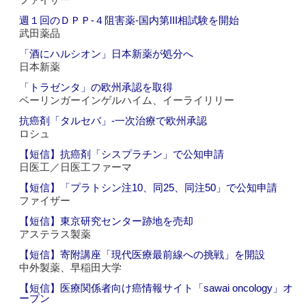
週１回のＤＰＰ‐４阻害薬‐国内第III相試験を開始
武田薬品
「酒にハルシオン」日本新薬が処分へ
日本新薬
「トラゼンタ」の欧州承認を取得
ベーリンガーインゲルハイム、イーライリリー
抗癌剤「タルセバ」‐一次治療で欧州承認
ロシュ
【短信】抗癌剤「シスプラチン」で公知申請
日医工／日医工ファーマ
【短信】「プラトシン注10、同25、同注50」で公知申請
ファイザー
【短信】東京研究センター跡地を売却
アステラス製薬
【短信】寄附講座「現代医療最前線への挑戦」を開設
中外製薬、早稲田大学
【短信】医療関係者向け癌情報サイト「sawai oncology」オ
ープン