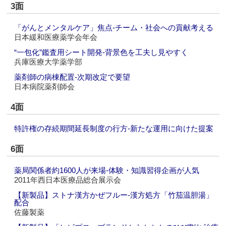
3面
「がんとメンタルケア」焦点‐チーム・社会への貢献考える
日本緩和医療薬学会年会
“一包化”鑑査用シート開発‐背景色を工夫し見やすく
兵庫医療大学薬学部
薬剤師の病棟配置‐次期改定で要望
日本病院薬剤師会
4面
特許権の存続期間延長制度の行方‐新たな運用に向けた提案
6面
薬局関係者約1600人が来場‐体験・知識習得企画が人気
2011年西日本医療品総合展示会
【新製品】ストナ漢方かぜフルー‐漢方処方「竹茄温胆湯」
配合
佐藤製薬