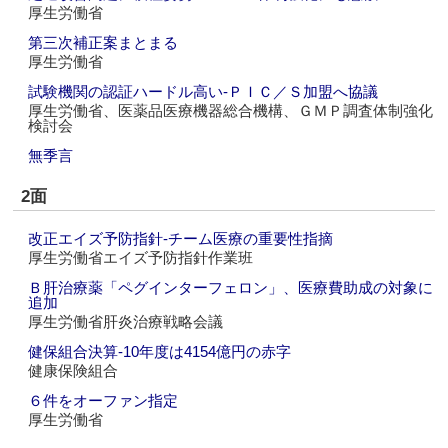
厚生労働省
第三次補正案まとまる
厚生労働省
試験機関の認証ハードル高い‐ＰＩＣ／Ｓ加盟へ協議
厚生労働省、医薬品医療機器総合機構、ＧＭＰ調査体制強化
検討会
無季言
2面
改正エイズ予防指針‐チーム医療の重要性指摘
厚生労働省エイズ予防指針作業班
Ｂ肝治療薬「ペグインターフェロン」、医療費助成の対象に
追加
厚生労働省肝炎治療戦略会議
健保組合決算‐10年度は4154億円の赤字
健康保険組合
６件をオーファン指定
厚生労働省