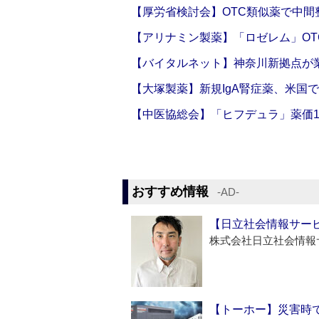
【厚労省検討会】OTC類似薬で中間整
【アリナミン製薬】「ロゼレム」OT
【バイタルネット】神奈川新拠点が業
【大塚製薬】新規IgA腎症薬、米国
【中医協総会】「ヒフデュラ」薬価1
おすすめ情報
‐AD‐
【日立社会情報サー
株式会社日立社会情報
【トーホー】災害時