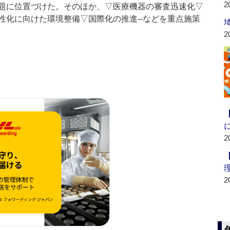
2
題に位置づけた。そのほか、▽医療機器の審査迅速化▽
性化に向けた環境整備▽国際化の推進‐‐などを重点施策
2
2
2