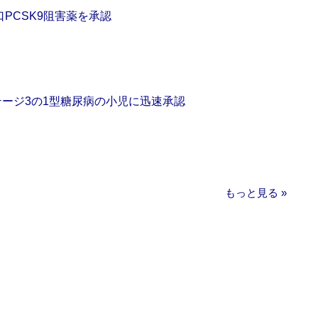
口PCSK9阻害薬を承認
をステージ3の1型糖尿病の小児に迅速承認
もっと見る »