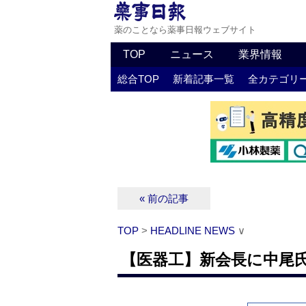
薬のことなら薬事日報ウェブサイト
TOP
ニュース
業界情報
総合TOP
新着記事一覧
全カテゴリ
« 前の記事
TOP
>
HEADLINE NEWS
∨
【医器工】新会長に中尾