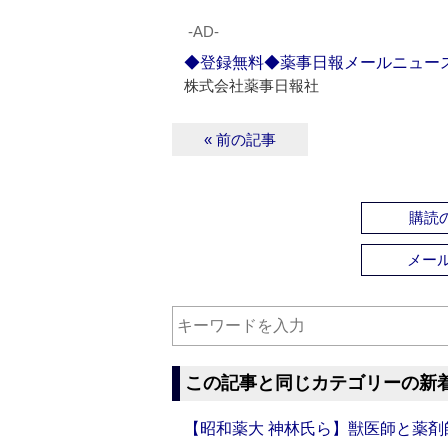
‐AD‐
◆登録無料◆薬事日報メールニュー
株式会社薬事日報社
« 前の記事
購読の
メー
この記事と同じカテゴリーの新
【昭和薬大 神林氏ら】獣医師と薬剤