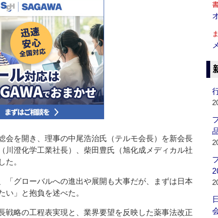
行
2
品
総会を開き、理事の中尾浩治氏（テルモ会長）を新会長
2
（川澄化学工業社長）、柴田豊氏（旭化成メディカル社
した。
2
、「グローバルへの進出や展開も大事だが、まずは日本
2
たい」と抱負を述べた。
会
長戦略の工程表実現と、業界要望を反映した薬事法改正