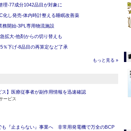
理‐77成分1042品目が対象に
C化し発売‐体内時計整える睡眠改善薬
務開始‐3PL専用物流施設
で急拡大‐他剤からの切り替えも
5％下げ‐8品目の再算定など了承
もっと見る »
ビス】医療従事者が副作用情報を迅速確認
サービス
でも『止まらない』事業へ 非常用発電機で万全のBCP