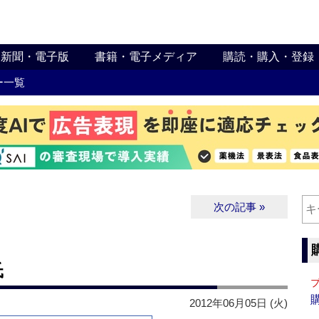
新聞・電子版
書籍・電子メディア
購読・購入・登録
ー一覧
次の記事 »
氏
2012年06月05日 (火)