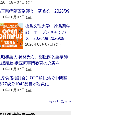
026年08月07日 (金)
埼玉県病院薬剤師会 研修会 2026/09
026年08月07日 (金)
徳島文理大学 徳島薬学
部 オープンキャンパ
ス 2026/08-2026/09
2026年08月07日 (金)
【昭和薬大 神林氏ら】獣医師と薬剤師
に認識差‐獣医療専門教育の充実を
026年08月07日 (金)
【厚労省検討会】OTC類似薬で中間整
理‐77成分1042品目が対象に
026年08月07日 (金)
もっと見る »