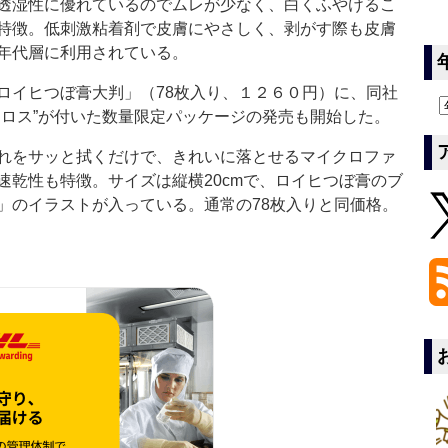
透湿性に優れているのでムレが少なく、白くふやけるこ
特徴。低刺激粘着剤で皮膚にやさしく、剥がす際も皮膚
年代層に利用されている。
イヒつぼ膏大判」（78枚入り、１２６０円）に、同社
クロス”が付いた数量限定パッケージの発売も開始した。
れをサッと拭くだけで、きれいに落とせるマイクロファ
速乾性も特徴。サイズは縦横20cmで、ロイヒつぼ膏のブ
」のイラストが入っている。通常の78枚入りと同価格。