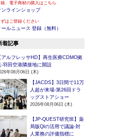
書籍、電子商材の購入はこちら
オンラインショップ
まずはご登録ください
メールニュース 登録（無料）
新着記事
【アルフレッサHD】再生医療CDMO拠
点‐羽田空港隣接地に開設
026年08月06日 (木)
【JACDS】3日間で11万
人超が来場‐第26回ドラ
ッグストアショー
2026年08月06日 (木)
【JP-QUEST研究班】薬
局版QIの活用で議論‐対
人業務の評価指標に