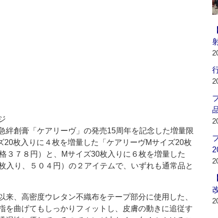
2
行
2
品
ジ
2
絆創膏「ケアリーヴ」の発売15周年を記念した増量限
20枚入りに４枚を増量した「ケアリーヴMサイズ20枚
2
格３７８円）と、Mサイズ30枚入りに６枚を増量した
2
6枚入り、５０４円）の２アイテムで、いずれも通常品と
以来、高密度ウレタン不織布をテープ部分に使用した、
2
指を曲げてもしっかりフィットし、皮膚の動きに追従す