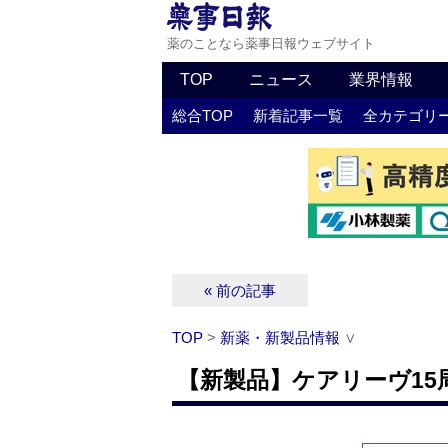
薬のことなら薬事日報ウェブサイト
TOP
ニュース
業界情報
総合TOP
新着記事一覧
全カテゴリ
« 前の記事
TOP
>
新薬・新製品情報
∨
【新製品】ケアリーヴ1