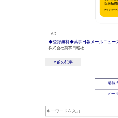
‐AD‐
◆登録無料◆薬事日報メールニュー
株式会社薬事日報社
« 前の記事
購読の
メー