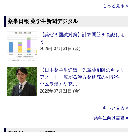
もっと見る »
薬事日報 薬学生新聞デジタル
【薬ゼミ国試対策】計算問題を意識しよ
う
2026年07月31日 (金)
【日本薬学生連盟・先輩薬剤師のキャリ
アノート】広がる漢方薬研究の可能性
ツムラ漢方研究…
2026年07月31日 (金)
もっと見る »
薬学生向け書籍 »