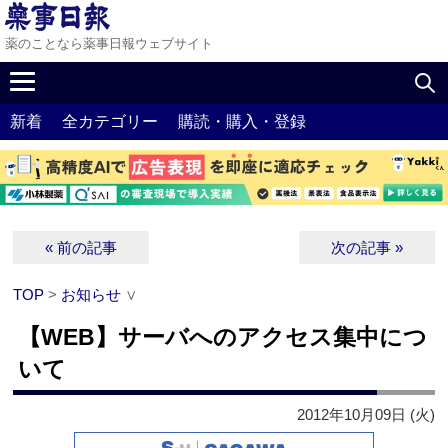
薬のことなら薬事日報ウェブサイト
新着
全カテゴリー
購読・購入・登録
« 前の記事
次の記事 »
TOP
>
お知らせ
∨
【WEB】サーバへのアクセス集中につ
いて
2012年10月09日 (火)