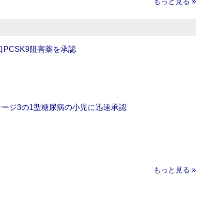
もっと見る »
口PCSK9阻害薬を承認
をステージ3の1型糖尿病の小児に迅速承認
もっと見る »