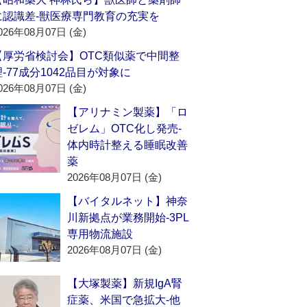
に認識差‐獣医療専門教育の充実を
026年08月07日 (金)
【厚労省検討会】OTC類似薬で中間整
理‐77成分1042品目が対象に
026年08月07日 (金)
【アリナミン製薬】「ロ
ゼレム」OTC化し発売‐
体内時計整える睡眠改善
薬
2026年08月07日 (金)
【バイタルネット】神奈
川新拠点が業務開始‐3PL
専用物流施設
2026年08月07日 (金)
【大塚製薬】新規IgA腎
症薬、米国で急拡大‐他