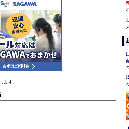
会
2
します。
2
版