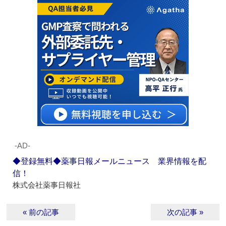
‐AD‐
◆登録無料◆薬事日報メールニュース 業界情報を配
信！
株式会社薬事日報社
« 前の記事
次の記事 »