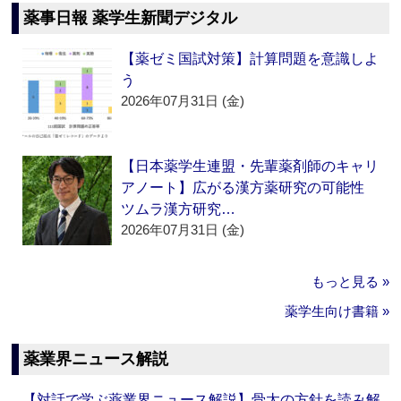
薬事日報 薬学生新聞デジタル
【薬ゼミ国試対策】計算問題を意識しよ
う
2026年07月31日 (金)
【日本薬学生連盟・先輩薬剤師のキャリ
アノート】広がる漢方薬研究の可能性
ツムラ漢方研究…
2026年07月31日 (金)
もっと見る »
薬学生向け書籍 »
薬業界ニュース解説
【対話で学ぶ薬業界ニュース解説】骨太の方針を読み解