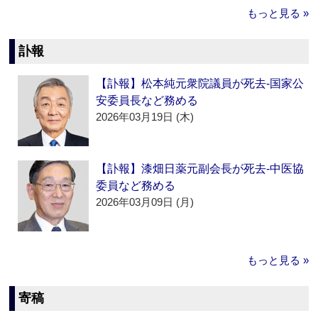
もっと見る »
訃報
【訃報】松本純元衆院議員が死去‐国家公
安委員長など務める
2026年03月19日 (木)
【訃報】漆畑日薬元副会長が死去‐中医協
委員など務める
2026年03月09日 (月)
もっと見る »
寄稿