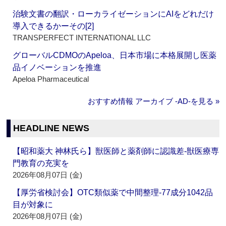
治験文書の翻訳・ローカライゼーションにAIをどれだけ
導入できるかーその[2]
TRANSPERFECT INTERNATIONAL LLC
グローバルCDMOのApeloa、日本市場に本格展開し医薬
品イノベーションを推進
Apeloa Pharmaceutical
おすすめ情報 アーカイブ ‐AD‐を見る »
HEADLINE NEWS
【昭和薬大 神林氏ら】獣医師と薬剤師に認識差‐獣医療専
門教育の充実を
2026年08月07日 (金)
【厚労省検討会】OTC類似薬で中間整理‐77成分1042品
目が対象に
2026年08月07日 (金)