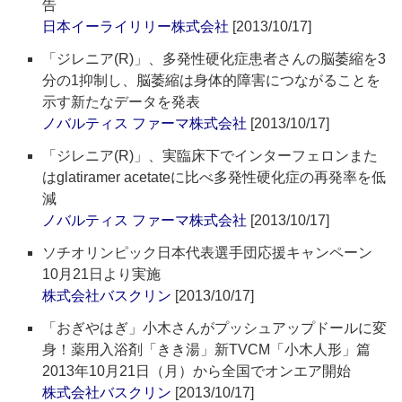
告
日本イーライリリー株式会社
[2013/10/17]
「ジレニア(R)」、多発性硬化症患者さんの脳萎縮を3
分の1抑制し、脳萎縮は身体的障害につながることを
示す新たなデータを発表
ノバルティス ファーマ株式会社
[2013/10/17]
「ジレニア(R)」、実臨床下でインターフェロンまた
はglatiramer acetateに比べ多発性硬化症の再発率を低
減
ノバルティス ファーマ株式会社
[2013/10/17]
ソチオリンピック日本代表選手団応援キャンペーン
10月21日より実施
株式会社バスクリン
[2013/10/17]
「おぎやはぎ」小木さんがプッシュアップドールに変
身！薬用入浴剤「きき湯」新TVCM「小木人形」篇
2013年10月21日（月）から全国でオンエア開始
株式会社バスクリン
[2013/10/17]