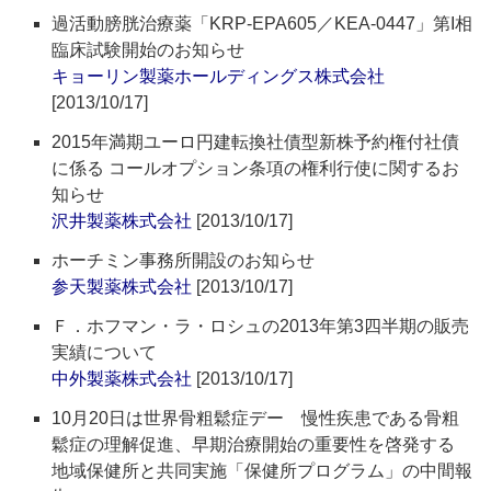
過活動膀胱治療薬「KRP-EPA605／KEA-0447」第I相
臨床試験開始のお知らせ
キョーリン製薬ホールディングス株式会社
[2013/10/17]
2015年満期ユーロ円建転換社債型新株予約権付社債
に係る コールオプション条項の権利行使に関するお
知らせ
沢井製薬株式会社
[2013/10/17]
ホーチミン事務所開設のお知らせ
参天製薬株式会社
[2013/10/17]
Ｆ．ホフマン・ラ・ロシュの2013年第3四半期の販売
実績について
中外製薬株式会社
[2013/10/17]
10月20日は世界骨粗鬆症デー 慢性疾患である骨粗
鬆症の理解促進、早期治療開始の重要性を啓発する
地域保健所と共同実施「保健所プログラム」の中間報