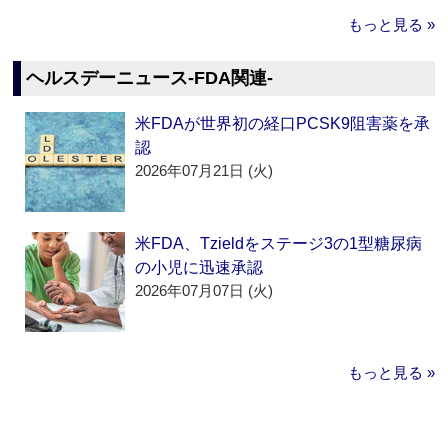
もっと見る »
ヘルスデーニュース‐FDA関連‐
米FDAが世界初の経口PCSK9阻害薬を承
認
2026年07月21日 (火)
米FDA、Tzieldをステージ3の1型糖尿病
の小児に迅速承認
2026年07月07日 (火)
もっと見る »