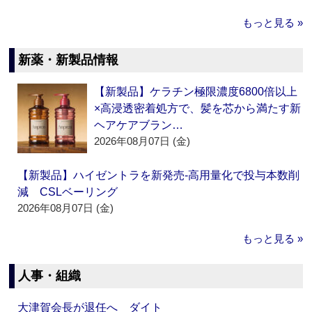
もっと見る »
新薬・新製品情報
【新製品】ケラチン極限濃度6800倍以上
×高浸透密着処方で、髪を芯から満たす新
ヘアケアブラン…
2026年08月07日 (金)
【新製品】ハイゼントラを新発売‐高用量化で投与本数削
減 CSLベーリング
2026年08月07日 (金)
もっと見る »
人事・組織
大津賀会長が退任へ ダイト