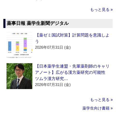
もっと見る »
薬事日報 薬学生新聞デジタル
【薬ゼミ国試対策】計算問題を意識しよ
う
2026年07月31日 (金)
【日本薬学生連盟・先輩薬剤師のキャリ
アノート】広がる漢方薬研究の可能性
ツムラ漢方研究…
2026年07月31日 (金)
もっと見る »
薬学生向け書籍 »