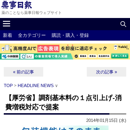
薬のことなら薬事日報ウェブサイト
新着
全カテゴリー
購読・購入・登録
« 前の記事
次の記事 »
TOP
>
HEADLINE NEWS
∨
【厚労省】調剤基本料の１点引上げ‐消
費増税対応で提案
2014年01月15日 (水)