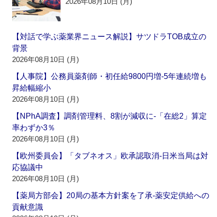
2026年08月10日 (月)
【対話で学ぶ薬業界ニュース解説】サツドラTOB成立の
背景
2026年08月10日 (月)
【人事院】公務員薬剤師・初任給9800円増‐5年連続増も
昇給幅縮小
2026年08月10日 (月)
【NPhA調査】調剤管理料、8割が減収に‐「在総2」算定
率わずか3％
2026年08月10日 (月)
【欧州委員会】「タブネオス」欧承認取消‐日米当局は対
応協議中
2026年08月10日 (月)
【薬局方部会】20局の基本方針案を了承‐薬安定供給への
貢献意識