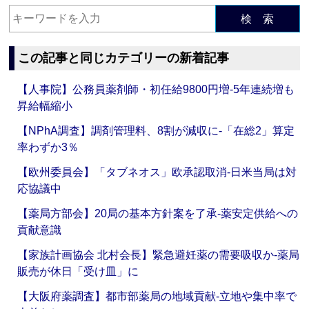
検 索
この記事と同じカテゴリーの新着記事
【人事院】公務員薬剤師・初任給9800円増‐5年連続増も
昇給幅縮小
【NPhA調査】調剤管理料、8割が減収に‐「在総2」算定
率わずか3％
【欧州委員会】「タブネオス」欧承認取消‐日米当局は対
応協議中
【薬局方部会】20局の基本方針案を了承‐薬安定供給への
貢献意識
【家族計画協会 北村会長】緊急避妊薬の需要吸収か‐薬局
販売が休日「受け皿」に
【大阪府薬調査】都市部薬局の地域貢献‐立地や集中率で