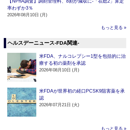
【NPhA調査】調剤管理料、8割が減収に‐「在総2」算定
率わずか3％
2026年08月10日 (月)
もっと見る »
ヘルスデーニュース‐FDA関連‐
米FDA、ナルコレプシー1型を包括的に治
療する初の薬剤を承認
2026年08月10日 (月)
米FDAが世界初の経口PCSK9阻害薬を承
認
2026年07月21日 (火)
もっと見る »