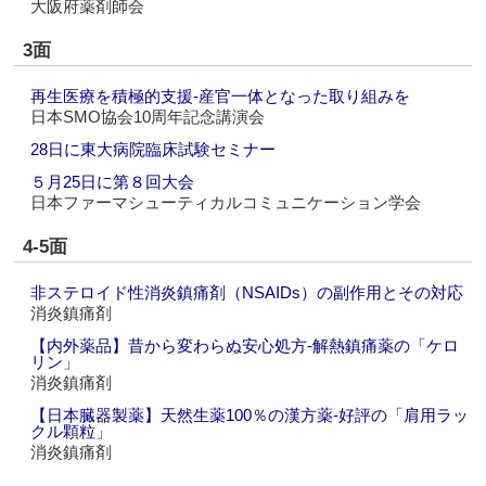
大阪府薬剤師会
3面
再生医療を積極的支援‐産官一体となった取り組みを
日本SMO協会10周年記念講演会
28日に東大病院臨床試験セミナー
５月25日に第８回大会
日本ファーマシューティカルコミュニケーション学会
4-5面
非ステロイド性消炎鎮痛剤（NSAIDs）の副作用とその対応
消炎鎮痛剤
【内外薬品】昔から変わらぬ安心処方‐解熱鎮痛薬の「ケロ
リン」
消炎鎮痛剤
【日本臓器製薬】天然生薬100％の漢方薬‐好評の「肩用ラッ
クル顆粒」
消炎鎮痛剤