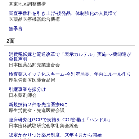
関東地区調整機構
審査手数料を引き上げ‐後発品、体制強化の人員増で
医薬品医療機器総合機構
無季言
2面
消費税転嫁と流通改革で「表示カルテル」実施へ‐薬卸連が
会長声明
日本医薬品卸売業連合会
検査薬スイッチ化スキーム‐今別府局長、年内にルール作り
厚生労働省医薬食品局
引継事業を振分け
日本薬剤師会
新規技術２件を先進医療Bに
厚生労働省・先進医療会議
臨床研究はGCPで実施を‐COI管理は「ハンドル」
日本臨床試験研究会学術集会総会
認定かかりつけ薬局制度、来年４月から開始