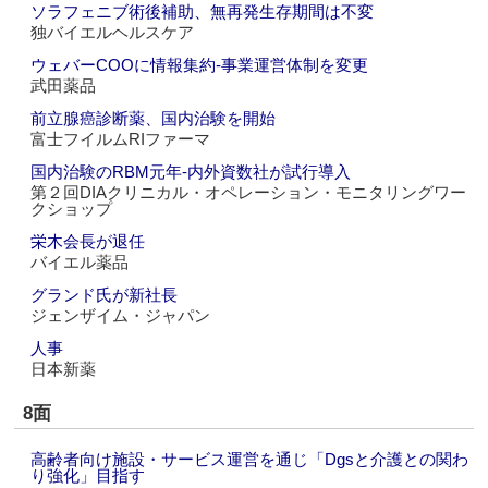
ソラフェニブ術後補助、無再発生存期間は不変
独バイエルヘルスケア
ウェバーCOOに情報集約‐事業運営体制を変更
武田薬品
前立腺癌診断薬、国内治験を開始
富士フイルムRIファーマ
国内治験のRBM元年‐内外資数社が試行導入
第２回DIAクリニカル・オペレーション・モニタリングワー
クショップ
栄木会長が退任
バイエル薬品
グランド氏が新社長
ジェンザイム・ジャパン
人事
日本新薬
8面
高齢者向け施設・サービス運営を通じ「Dgsと介護との関わ
り強化」目指す