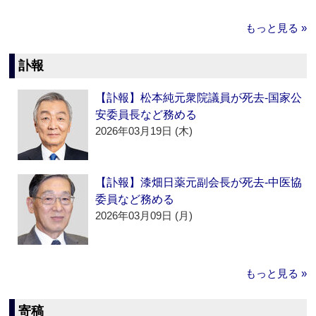
もっと見る »
訃報
【訃報】松本純元衆院議員が死去‐国家公
安委員長など務める
2026年03月19日 (木)
【訃報】漆畑日薬元副会長が死去‐中医協
委員など務める
2026年03月09日 (月)
もっと見る »
寄稿