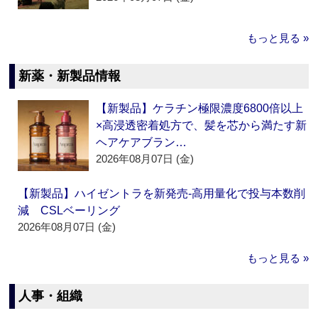
もっと見る »
新薬・新製品情報
【新製品】ケラチン極限濃度6800倍以上
×高浸透密着処方で、髪を芯から満たす新
ヘアケアブラン…
2026年08月07日 (金)
【新製品】ハイゼントラを新発売‐高用量化で投与本数削
減 CSLベーリング
2026年08月07日 (金)
もっと見る »
人事・組織