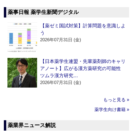
薬事日報 薬学生新聞デジタル
【薬ゼミ国試対策】計算問題を意識しよ
う
2026年07月31日 (金)
【日本薬学生連盟・先輩薬剤師のキャリ
アノート】広がる漢方薬研究の可能性
ツムラ漢方研究…
2026年07月31日 (金)
もっと見る »
薬学生向け書籍 »
薬業界ニュース解説