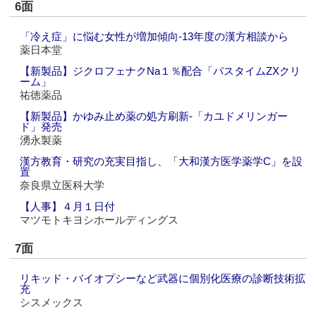
6面
「冷え症」に悩む女性が増加傾向‐13年度の漢方相談から
薬日本堂
【新製品】ジクロフェナクNa１％配合「パスタイムZXクリ
ーム」
祐徳薬品
【新製品】かゆみ止め薬の処方刷新‐「カユドメリンガー
ド」発売
湧永製薬
漢方教育・研究の充実目指し、「大和漢方医学薬学C」を設
置
奈良県立医科大学
【人事】４月１日付
マツモトキヨシホールディングス
7面
リキッド・バイオプシーなど武器に個別化医療の診断技術拡
充
シスメックス