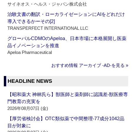
サイネオス・ヘルス・ジャパン株式会社
治験文書の翻訳・ローカライゼーションにAIをどれだけ
導入できるかーその[2]
TRANSPERFECT INTERNATIONAL LLC
グローバルCDMOのApeloa、日本市場に本格展開し医薬
品イノベーションを推進
Apeloa Pharmaceutical
おすすめ情報 アーカイブ ‐AD‐を見る »
HEADLINE NEWS
【昭和薬大 神林氏ら】獣医師と薬剤師に認識差‐獣医療専
門教育の充実を
2026年08月07日 (金)
【厚労省検討会】OTC類似薬で中間整理‐77成分1042品
目が対象に