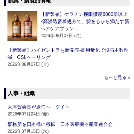
新薬・新製品情報
【新製品】ケラチン極限濃度6800倍以上
×高浸透密着処方で、髪を芯から満たす新
ヘアケアブラン…
2026年08月07日 (金)
【新製品】ハイゼントラを新発売‐高用量化で投与本数削
減 CSLベーリング
2026年08月07日 (金)
もっと見る »
人事・組織
大津賀会長が退任へ ダイト
2026年07月24日 (金)
事務所を日本橋に移転 日本医療機器産業連合会
2026年07月15日 (水)