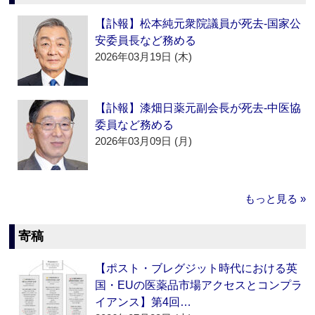
【訃報】松本純元衆院議員が死去‐国家公
安委員長など務める
2026年03月19日 (木)
【訃報】漆畑日薬元副会長が死去‐中医協
委員など務める
2026年03月09日 (月)
もっと見る »
寄稿
【ポスト・ブレグジット時代における英
国・EUの医薬品市場アクセスとコンプラ
イアンス】第4回…