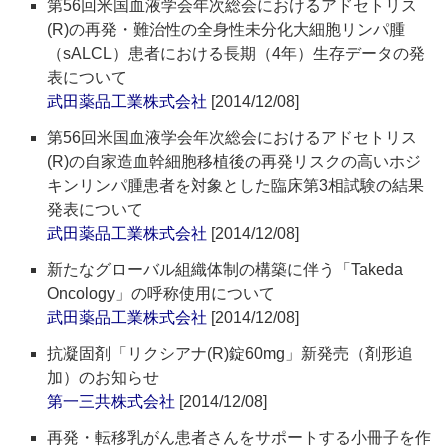
第56回米国血液学会年次総会におけるアドセトリス
(R)の再発・難治性の全身性未分化大細胞リンパ腫
（sALCL）患者における長期（4年）生存データの発
表について
武田薬品工業株式会社
[2014/12/08]
第56回米国血液学会年次総会におけるアドセトリス
(R)の自家造血幹細胞移植後の再発リスクの高いホジ
キンリンパ腫患者を対象とした臨床第3相試験の結果
発表について
武田薬品工業株式会社
[2014/12/08]
新たなグローバル組織体制の構築に伴う「Takeda
Oncology」の呼称使用について
武田薬品工業株式会社
[2014/12/08]
抗凝固剤「リクシアナ(R)錠60mg」新発売（剤形追
加）のお知らせ
第一三共株式会社
[2014/12/08]
再発・転移乳がん患者さんをサポートする小冊子を作