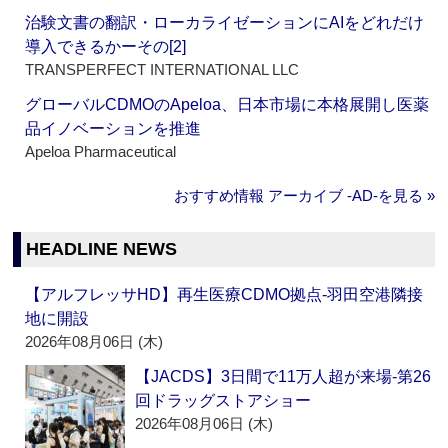
治験文書の翻訳・ローカライゼーションにAIをどれだけ
導入できるかーその[2]
TRANSPERFECT INTERNATIONAL LLC
グローバルCDMOのApeloa、日本市場に本格展開し医薬
品イノベーションを推進
Apeloa Pharmaceutical
おすすめ情報 アーカイブ ‐AD‐を見る »
HEADLINE NEWS
【アルフレッサHD】再生医療CDMO拠点‐羽田空港隣接
地に開設
2026年08月06日 (木)
【JACDS】3日間で11万人超が来場‐第26
回ドラッグストアショー
2026年08月06日 (木)