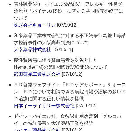
杏林製薬(株)、バイエル薬品(株) アレルギー性鼻炎
治療剤「バイナス(R)錠」に関する共同販売の終了に
ついて
株式会社キョーリン
[07/10/12]
和泉薬品工業株式会社に対する不正競争行為差止等請
求控訴事件の大阪高裁判決について
大幸薬品株式会社
[07/10/11]
慢性腎疾患に伴う貧血患者を対象とした
Hematide(TM)の第III相臨床試験開始について
武田薬品工業株式会社
[07/10/12]
ＥＤ啓発ウェブサイト『ＥＤケアサポート』をオープ
ン ＥＤについて相談できる病院情報や誤解の多いＥ
Ｄ治療に関する正しい情報を提供
日本イーライリリー株式会社
[07/10/12]
ドイツ・バイエル社、食後過血糖改善剤「グルコバ
イ」の特許侵害で大洋薬品工業を提訴
バイエル薬品株式会社
[07/10/12]