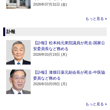
2026年07月31日 (金)
もっと見る »
訃報
【訃報】松本純元衆院議員が死去‐国家公
安委員長など務める
2026年03月19日 (木)
【訃報】漆畑日薬元副会長が死去‐中医協
委員など務める
2026年03月09日 (月)
もっと見る »