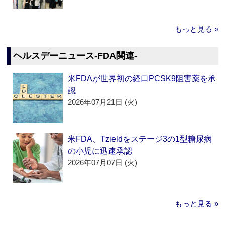
もっと見る »
ヘルスデーニュース‐FDA関連‐
米FDAが世界初の経口PCSK9阻害薬を承
認
2026年07月21日 (火)
米FDA、Tzieldをステージ3の1型糖尿病
の小児に迅速承認
2026年07月07日 (火)
もっと見る »