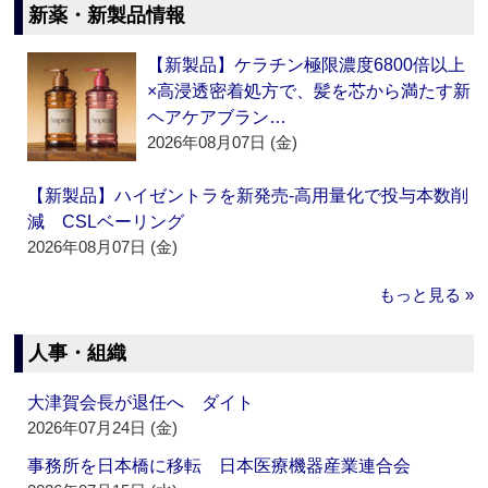
新薬・新製品情報
【新製品】ケラチン極限濃度6800倍以上
×高浸透密着処方で、髪を芯から満たす新
ヘアケアブラン…
2026年08月07日 (金)
【新製品】ハイゼントラを新発売‐高用量化で投与本数削
減 CSLベーリング
2026年08月07日 (金)
もっと見る »
人事・組織
大津賀会長が退任へ ダイト
2026年07月24日 (金)
事務所を日本橋に移転 日本医療機器産業連合会