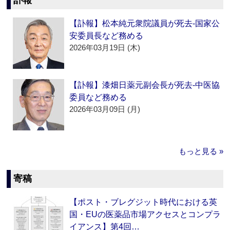
訃報
【訃報】松本純元衆院議員が死去‐国家公
安委員長など務める
2026年03月19日 (木)
【訃報】漆畑日薬元副会長が死去‐中医協
委員など務める
2026年03月09日 (月)
もっと見る »
寄稿
【ポスト・ブレグジット時代における英
国・EUの医薬品市場アクセスとコンプラ
イアンス】第4回…