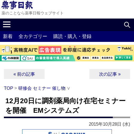
薬のことなら薬事日報ウェブサイト
新着
全カテゴリー
購読・購入・登録
« 前の記事
次の記事 »
TOP
>
研修会 セミナー 催し物
∨
12月20日に調剤薬局向け在宅セミナー
を開催 EMシステムズ
2015年10月28日 (水)