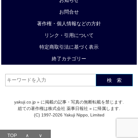
お知らせ
お問合せ
著作権・個人情報などの方針
リンク・引用について
特定商取引法に基づく表示
終了カテゴリー
検 索
yakuji.co.jp
» に掲載の記事・写真の無断転載を禁じます.
総ての著作権は
株式会社 薬事日報社
» に帰属します.
(C) 1997-2026 Yakuji Nippo, Limited
TOP
∧
∨