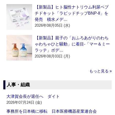
【新製品】ヒト脳性ナトリウム利尿ペプ
チドキット「ラピッドチップBNP-II」を
発売 積水メデ…
2026年08月05日 (水)
【新製品】親子の「おふろあがりのわち
ゃわちゃひと騒動」に着目‐「マー＆ミー
ラッテ」ボデ…
2026年08月03日 (月)
もっと見る »
人事・組織
大津賀会長が退任へ ダイト
2026年07月24日 (金)
事務所を日本橋に移転 日本医療機器産業連合会