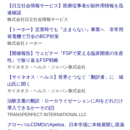
【日立社会情報サービス】医療従事者が副作用情報を迅
速確認
株式会社日立社会情報サービス
【トーホー】災害時でも『止まらない』事業へ 非常用
発電機で万全のBCP対策
株式会社トーホー
【開催報告】ウェビナー『FSPで変える臨床開発の生産
性』で振り返るFSP戦略
サイネオス・ヘルス・ジャパン株式会社
【サイネオス・ヘルス】世界とつなぐ「翻訳者」に 城
山氏に聞く
サイネオス・ヘルス・ジャパン株式会社
治験文書の翻訳・ローカライゼーションにAIをどれだけ
導入できるかーその[2]
TRANSPERFECT INTERNATIONAL LLC
グローバルCDMOのApeloa、日本市場に本格展開し医薬