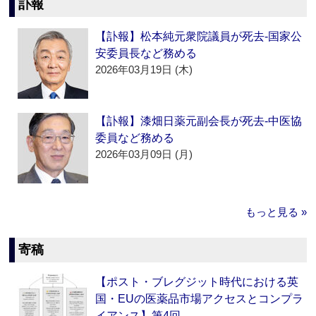
訃報
【訃報】松本純元衆院議員が死去‐国家公
安委員長など務める
2026年03月19日 (木)
【訃報】漆畑日薬元副会長が死去‐中医協
委員など務める
2026年03月09日 (月)
もっと見る »
寄稿
【ポスト・ブレグジット時代における英
国・EUの医薬品市場アクセスとコンプラ
イアンス】第4回…