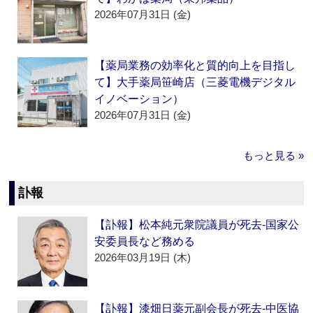
2026年07月31日 (金)
【薬局業務の効率化と質的向上を目指し
て】大手薬局笹崎店（三菱電機デジタル
イノベーション）
2026年07月31日 (金)
もっと見る »
訃報
【訃報】松本純元衆院議員が死去‐国家公
安委員長など務める
2026年03月19日 (木)
【訃報】漆畑日薬元副会長が死去‐中医協