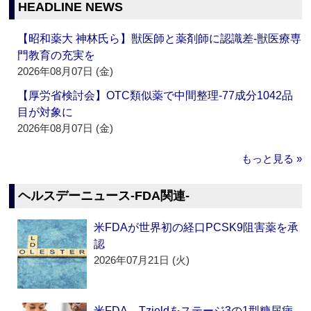
HEADLINE NEWS
【昭和薬大 神林氏ら】獣医師と薬剤師に認識差‐獣医療専
門教育の充実を
2026年08月07日 (金)
【厚労省検討会】OTC類似薬で中間整理‐77成分1042品
目が対象に
2026年08月07日 (金)
もっと見る »
ヘルスデーニュース‐FDA関連‐
米FDAが世界初の経口PCSK9阻害薬を承
認
2026年07月21日 (火)
米FDA、Tzieldをステージ3の1型糖尿病