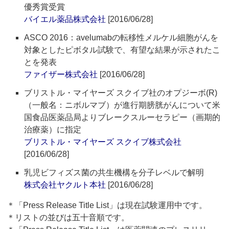
優秀賞受賞
バイエル薬品株式会社
[2016/06/28]
ASCO 2016：avelumabの転移性メルケル細胞がんを
対象としたピボタル試験で、有望な結果が示されたこ
とを発表
ファイザー株式会社
[2016/06/28]
ブリストル・マイヤーズ スクイブ社のオプジーボ(R)
（一般名：ニボルマブ）が進行期膀胱がんについて米
国食品医薬品局よりブレークスルーセラピー（画期的
治療薬）に指定
ブリストル・マイヤーズ スクイブ株式会社
[2016/06/28]
乳児ビフィズス菌の共生機構を分子レベルで解明
株式会社ヤクルト本社
[2016/06/28]
＊「Press Release Title List」は現在試験運用中です。
＊リストの並びは五十音順です。