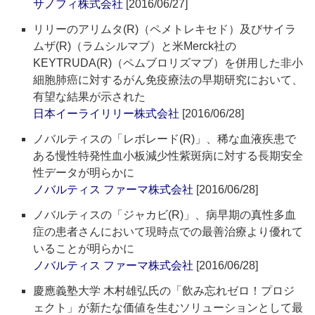
サノフィ株式会社
[2016/06/27]
リリーのアリムタ(R)（ペメトレキセド）及びサイラ
ムザ(R)（ラムシルマブ）と米Merck社の
KEYTRUDA(R)（ペムブロリズマブ）を併用した非小
細胞肺癌に対するがん免疫療法の早期研究において、
有望な結果が示された
日本イーライリリー株式会社
[2016/06/28]
ノバルティスの「レボレード(R)」、稀な血液疾患で
ある慢性特発性血小板減少性紫斑病に対する長期安全
性データが明らかに
ノバルティス ファーマ株式会社
[2016/06/28]
ノバルティスの「ジャカビ(R)」、病早期の真性多血
症の患者さんにおいて現時点での最善治療より優れて
いることが明らかに
ノバルティス ファーマ株式会社
[2016/06/28]
慶應義塾大学 木村雄弘氏の「飲み忘れゼロ！プロジ
ェクト」が新たな価値を生むソリューションとして最