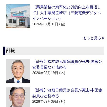
【薬局業務の効率化と質的向上を目指し
て】大手薬局笹崎店（三菱電機デジタル
イノベーション）
2026年07月31日 (金)
もっと見る »
訃報
【訃報】松本純元衆院議員が死去‐国家公
安委員長など務める
2026年03月19日 (木)
【訃報】漆畑日薬元副会長が死去‐中医協
委員など務める
2026年03月09日 (月)