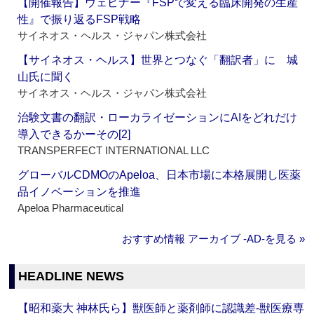
【開催報告】ウェビナー『FSPで変える臨床開発の生産
性』で振り返るFSP戦略
サイネオス・ヘルス・ジャパン株式会社
【サイネオス・ヘルス】世界とつなぐ「翻訳者」に 城
山氏に聞く
サイネオス・ヘルス・ジャパン株式会社
治験文書の翻訳・ローカライゼーションにAIをどれだけ
導入できるかーその[2]
TRANSPERFECT INTERNATIONAL LLC
グローバルCDMOのApeloa、日本市場に本格展開し医薬
品イノベーションを推進
Apeloa Pharmaceutical
おすすめ情報 アーカイブ ‐AD‐を見る »
HEADLINE NEWS
【昭和薬大 神林氏ら】獣医師と薬剤師に認識差‐獣医療専