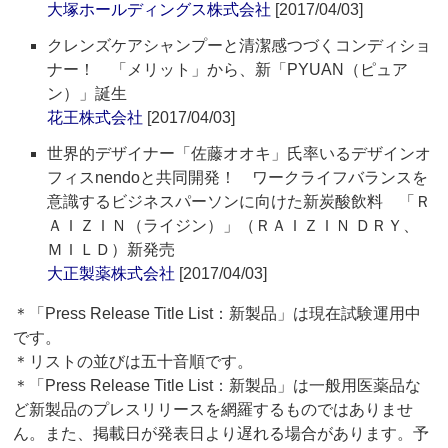
大塚ホールディングス株式会社
[2017/04/03]
クレンズケアシャンプーと清潔感つづくコンディショ
ナー！ 「メリット」から、新「PYUAN（ピュア
ン）」誕生
花王株式会社
[2017/04/03]
世界的デザイナー「佐藤オオキ」氏率いるデザインオ
フィスnendoと共同開発！ ワークライフバランスを
意識するビジネスパーソンに向けた新炭酸飲料 「Ｒ
ＡＩＺＩＮ（ライジン）」（ＲＡＩＺＩＮ ＤＲＹ、
ＭＩＬＤ）新発売
大正製薬株式会社
[2017/04/03]
＊「Press Release Title List：新製品」は現在試験運用中
です。
＊リストの並びは五十音順です。
＊「Press Release Title List：新製品」は一般用医薬品な
ど新製品のプレスリリースを網羅するものではありませ
ん。また、掲載日が発表日より遅れる場合があります。予