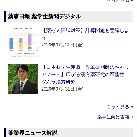
もっと見る »
薬事日報 薬学生新聞デジタル
【薬ゼミ国試対策】計算問題を意識しよ
う
2026年07月31日 (金)
【日本薬学生連盟・先輩薬剤師のキャリ
アノート】広がる漢方薬研究の可能性
ツムラ漢方研究…
2026年07月31日 (金)
もっと見る »
薬学生向け書籍 »
薬業界ニュース解説