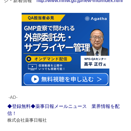
ジ・新着情報
http://www.mhlw.go.jp/new-info/index.html
‐AD‐
◆登録無料◆薬事日報メールニュース 業界情報を配
信！
株式会社薬事日報社