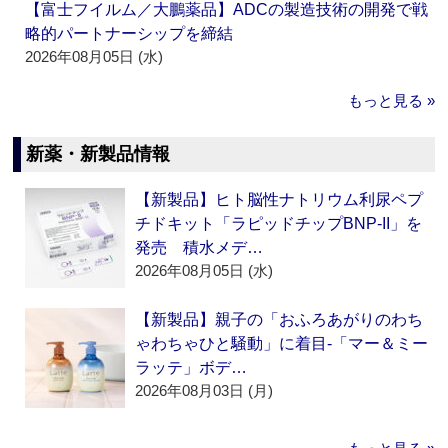
【富士フイルム／大鵬薬品】ADCの製造技術の開発で戦
略的パートナーシップを締結
2026年08月05日 (水)
もっと見る »
新薬・新製品情報
【新製品】ヒト脳性ナトリウム利尿ペプ
チドキット「ラピッドチップBNP-II」を
発売 積水メデ…
2026年08月05日 (水)
【新製品】親子の「おふろあがりのわち
ゃわちゃひと騒動」に着目‐「マー＆ミー
ラッテ」ボデ…
2026年08月03日 (月)