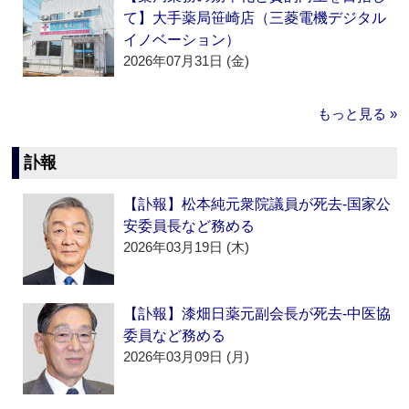
て】大手薬局笹崎店（三菱電機デジタル
イノベーション）
2026年07月31日 (金)
もっと見る »
訃報
【訃報】松本純元衆院議員が死去‐国家公
安委員長など務める
2026年03月19日 (木)
【訃報】漆畑日薬元副会長が死去‐中医協
委員など務める
2026年03月09日 (月)