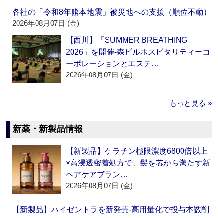
各社の「令和8年熊本地震」被災地への支援（順位不動）
2026年08月07日 (金)
【西川】「SUMMER BREATHING
2026」を開催‐森ビルホスピタリティーコ
ーポレーションとエステ…
2026年08月07日 (金)
もっと見る »
新薬・新製品情報
【新製品】ケラチン極限濃度6800倍以上
×高浸透密着処方で、髪を芯から満たす新
ヘアケアブラン…
2026年08月07日 (金)
【新製品】ハイゼントラを新発売‐高用量化で投与本数削