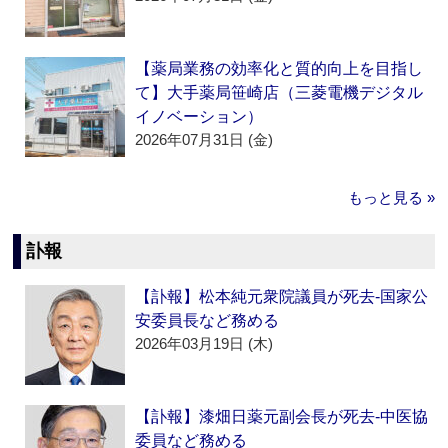
【薬局業務の効率化と質的向上を目指し
て】大手薬局笹崎店（三菱電機デジタル
イノベーション）
2026年07月31日 (金)
もっと見る »
訃報
【訃報】松本純元衆院議員が死去‐国家公
安委員長など務める
2026年03月19日 (木)
【訃報】漆畑日薬元副会長が死去‐中医協
委員など務める