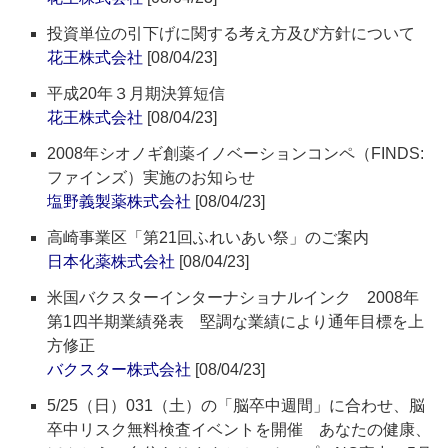
投資単位の引下げに関する考え方及び方針について
花王株式会社
[08/04/23]
平成20年３月期決算短信
花王株式会社
[08/04/23]
2008年シオノギ創薬イノベーションコンペ（FINDS:
ファインズ）実施のお知らせ
塩野義製薬株式会社
[08/04/23]
高崎事業区「第21回ふれいあい祭」のご案内
日本化薬株式会社
[08/04/23]
米国バクスターインターナショナルインク 2008年
第1四半期業績発表 堅調な業績により通年目標を上
方修正
バクスター株式会社
[08/04/23]
5/25（日）031（土）の「脳卒中週間」に合わせ、脳
卒中リスク無料検査イベントを開催 あなたの健康、