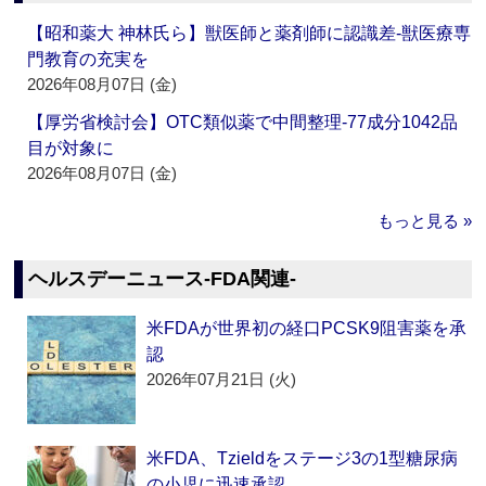
【昭和薬大 神林氏ら】獣医師と薬剤師に認識差‐獣医療専
門教育の充実を
2026年08月07日 (金)
【厚労省検討会】OTC類似薬で中間整理‐77成分1042品
目が対象に
2026年08月07日 (金)
もっと見る »
ヘルスデーニュース‐FDA関連‐
米FDAが世界初の経口PCSK9阻害薬を承
認
2026年07月21日 (火)
米FDA、Tzieldをステージ3の1型糖尿病
の小児に迅速承認