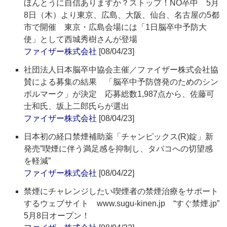
ほんとうに自信ありますか？ストップ！NO卒中 5月
8日（木）より東京、広島、大阪、仙台、名古屋の5都
市で開催 東京・広島会場には「1日脳卒中予防大
使」として西城秀樹さんが登場
ファイザー株式会社
[08/04/23]
社団法人日本脳卒中協会主催／ファイザー株式会社協
賛による募集の結果 「脳卒中予防啓発のためのシン
ボルマーク」が決定 応募総数1,987点から、佐藤可
士和氏、坂上二郎氏らが選出
ファイザー株式会社
[08/04/23]
日本初の経口禁煙補助薬「チャンピックス(R)錠」新
発売”喫煙に伴う満足感を抑制し、タバコへの切望感
を軽減”
ファイザー株式会社
[08/04/22]
禁煙にチャレンジしたい喫煙者の禁煙治療をサポート
するウェブサイト www.sugu-kinen.jp “すぐ禁煙.jp”
5月8日オープン！