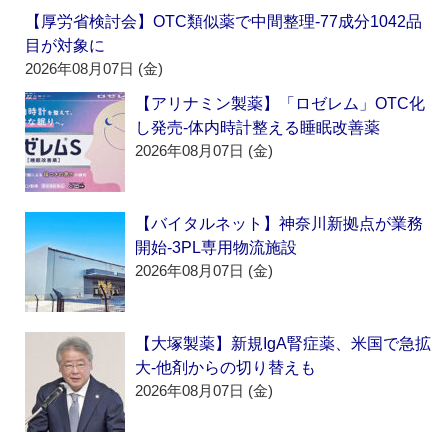
【厚労省検討会】OTC類似薬で中間整理‐77成分1042品
目が対象に
2026年08月07日 (金)
【アリナミン製薬】「ロゼレム」OTC化
し発売‐体内時計整える睡眠改善薬
2026年08月07日 (金)
【バイタルネット】神奈川新拠点が業務
開始‐3PL専用物流施設
2026年08月07日 (金)
【大塚製薬】新規IgA腎症薬、米国で急拡
大‐他剤からの切り替えも
2026年08月07日 (金)