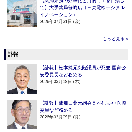
【薬局業務の効率化と質的向上を目指し
て】大手薬局笹崎店（三菱電機デジタル
イノベーション）
2026年07月31日 (金)
もっと見る »
訃報
【訃報】松本純元衆院議員が死去‐国家公
安委員長など務める
2026年03月19日 (木)
【訃報】漆畑日薬元副会長が死去‐中医協
委員など務める
2026年03月09日 (月)