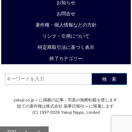
お知らせ
お問合せ
著作権・個人情報などの方針
リンク・引用について
特定商取引法に基づく表示
終了カテゴリー
検 索
yakuji.co.jp
» に掲載の記事・写真の無断転載を禁じます.
総ての著作権は
株式会社 薬事日報社
» に帰属します.
(C) 1997-2026 Yakuji Nippo, Limited
TOP
∧
∨