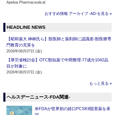
Apeloa Pharmaceutical
おすすめ情報 アーカイブ ‐AD‐を見る »
HEADLINE NEWS
【昭和薬大 神林氏ら】獣医師と薬剤師に認識差‐獣医療専
門教育の充実を
2026年08月07日 (金)
【厚労省検討会】OTC類似薬で中間整理‐77成分1042品
目が対象に
2026年08月07日 (金)
もっと見る »
ヘルスデーニュース‐FDA関連‐
米FDAが世界初の経口PCSK9阻害薬を承
認