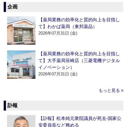
企画
【薬局業務の効率化と質的向上を目指し
て】わかば薬局（東邦薬品）
2026年07月31日 (金)
【薬局業務の効率化と質的向上を目指し
て】大手薬局笹崎店（三菱電機デジタル
イノベーション）
2026年07月31日 (金)
もっと見る »
訃報
【訃報】松本純元衆院議員が死去‐国家公
安委員長など務める