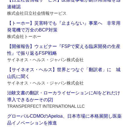
速確認
株式会社日立社会情報サービス
【トーホー】災害時でも『止まらない』事業へ 非常用
発電機で万全のBCP対策
株式会社トーホー
【開催報告】ウェビナー『FSPで変える臨床開発の生産
性』で振り返るFSP戦略
サイネオス・ヘルス・ジャパン株式会社
【サイネオス・ヘルス】世界とつなぐ「翻訳者」に 城
山氏に聞く
サイネオス・ヘルス・ジャパン株式会社
治験文書の翻訳・ローカライゼーションにAIをどれだけ
導入できるかーその[2]
TRANSPERFECT INTERNATIONAL LLC
グローバルCDMOのApeloa、日本市場に本格展開し医薬
品イノベーションを推進