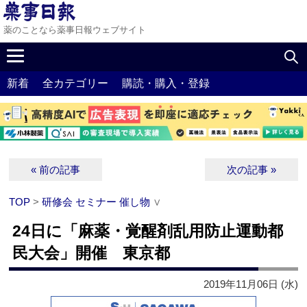
薬のことなら薬事日報ウェブサイト
新着
全カテゴリー
購読・購入・登録
« 前の記事
次の記事 »
TOP
>
研修会 セミナー 催し物
∨
24日に「麻薬・覚醒剤乱用防止運動都
民大会」開催 東京都
2019年11月06日 (水)