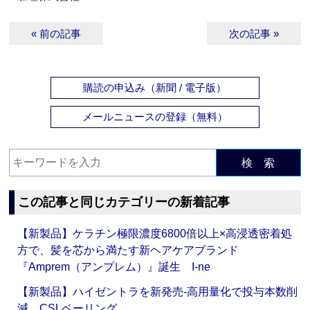
« 前の記事
次の記事 »
購読の申込み（新聞 / 電子版）
メールニュースの登録（無料）
検 索
この記事と同じカテゴリーの新着記事
【新製品】ケラチン極限濃度6800倍以上×高浸透密着処
方で、髪を芯から満たす新ヘアケアブランド
『Amprem（アンプレム）』誕生 I-ne
【新製品】ハイゼントラを新発売‐高用量化で投与本数削
減 CSLベーリング