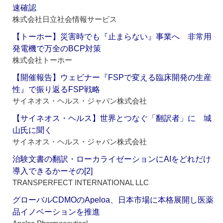
速確認
株式会社日立社会情報サービス
【トーホー】災害時でも『止まらない』事業へ 非常用
発電機で万全のBCP対策
株式会社トーホー
【開催報告】ウェビナー『FSPで変える臨床開発の生産
性』で振り返るFSP戦略
サイネオス・ヘルス・ジャパン株式会社
【サイネオス・ヘルス】世界とつなぐ「翻訳者」に 城
山氏に聞く
サイネオス・ヘルス・ジャパン株式会社
治験文書の翻訳・ローカライゼーションにAIをどれだけ
導入できるかーその[2]
TRANSPERFECT INTERNATIONAL LLC
グローバルCDMOのApeloa、日本市場に本格展開し医薬
品イノベーションを推進