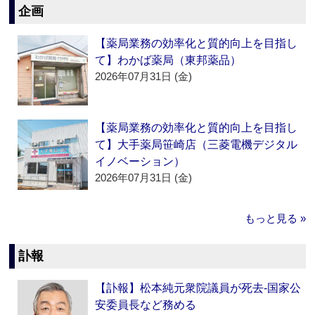
企画
【薬局業務の効率化と質的向上を目指し
て】わかば薬局（東邦薬品）
2026年07月31日 (金)
【薬局業務の効率化と質的向上を目指し
て】大手薬局笹崎店（三菱電機デジタル
イノベーション）
2026年07月31日 (金)
もっと見る »
訃報
【訃報】松本純元衆院議員が死去‐国家公
安委員長など務める