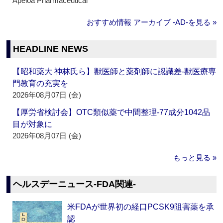
Apeloa Pharmaceutical
おすすめ情報 アーカイブ ‐AD‐を見る »
HEADLINE NEWS
【昭和薬大 神林氏ら】獣医師と薬剤師に認識差‐獣医療専
門教育の充実を
2026年08月07日 (金)
【厚労省検討会】OTC類似薬で中間整理‐77成分1042品
目が対象に
2026年08月07日 (金)
もっと見る »
ヘルスデーニュース‐FDA関連‐
米FDAが世界初の経口PCSK9阻害薬を承
認