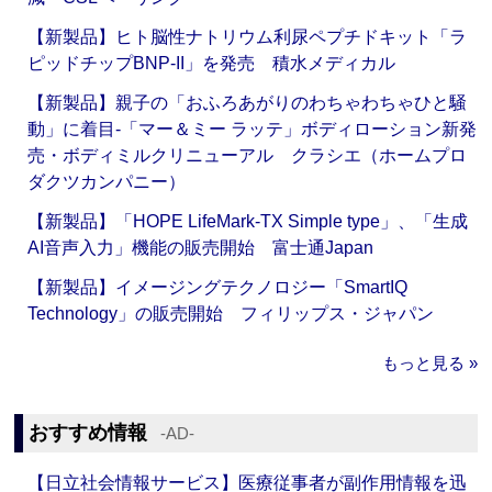
【新製品】ヒト脳性ナトリウム利尿ペプチドキット「ラ
ピッドチップBNP-II」を発売 積水メディカル
【新製品】親子の「おふろあがりのわちゃわちゃひと騒
動」に着目‐「マー＆ミー ラッテ」ボディローション新発
売・ボディミルクリニューアル クラシエ（ホームプロ
ダクツカンパニー）
【新製品】「HOPE LifeMark-TX Simple type」、「生成
AI音声入力」機能の販売開始 富士通Japan
【新製品】イメージングテクノロジー「SmartIQ
Technology」の販売開始 フィリップス・ジャパン
もっと見る »
おすすめ情報
‐AD‐
【日立社会情報サービス】医療従事者が副作用情報を迅