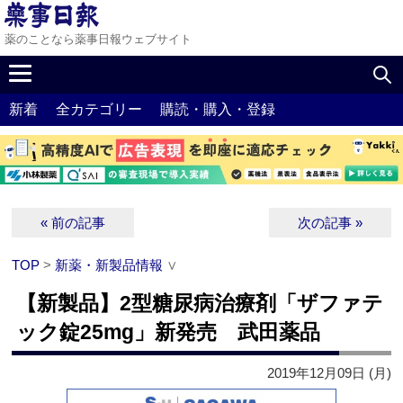
薬のことなら薬事日報ウェブサイト
新着
全カテゴリー
購読・購入・登録
« 前の記事
次の記事 »
TOP
>
新薬・新製品情報
∨
【新製品】2型糖尿病治療剤「ザファテ
ック錠25mg」新発売 武田薬品
2019年12月09日 (月)